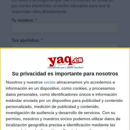
por correo electrónico al centro educativo para que te
respondan ellos directamente.
Tu nombre:
*
Tus apellidos:
*
Tu email:
*
Su privacidad es importante para nosotros
¿Qué quieres preguntar?
*
Nosotros y nuestros
socios
almacenamos y/o accedemos a
información en un dispositivo, como cookies, y procesamos
datos personales, como identificadores únicos e información
estándar enviada por un dispositivo para publicidad y contenido
personalizado, medición de publicidad y contenido,
investigación de audiencia y desarrollo de servicios.
Con su
permiso, nosotros y nuestros socios podemos utilizar datos de
Escribe aquí las dudas o preguntas que te gustaría que te
localización geográfica precisa e identificación mediante las
respondieran: plazos de preinscripción, precios, plazas