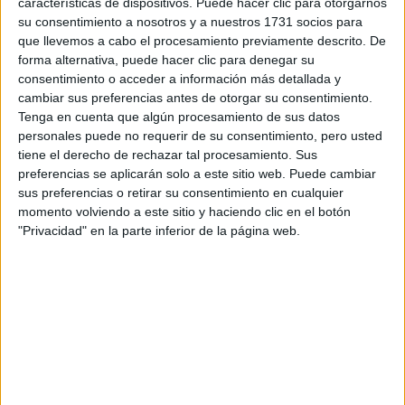
características de dispositivos. Puede hacer clic para otorgarnos
disponibles…:
su consentimiento a nosotros y a nuestros 1731 socios para
Acepto los
términos y condiciones
y la
política de
que llevemos a cabo el procesamiento previamente descrito. De
privacidad
:
*
forma alternativa, puede hacer clic para denegar su
consentimiento o acceder a información más detallada y
cambiar sus preferencias antes de otorgar su consentimiento.
Tenga en cuenta que algún procesamiento de sus datos
personales puede no requerir de su consentimiento, pero usted
tiene el derecho de rechazar tal procesamiento. Sus
preferencias se aplicarán solo a este sitio web. Puede cambiar
sus preferencias o retirar su consentimiento en cualquier
Información básica sobre protección de datos
momento volviendo a este sitio y haciendo clic en el botón
"Privacidad" en la parte inferior de la página web.
Responsable:
Compás Mediterráneo SL (Editora de la
web YAQ.es)
Finalidad:
La información recopilada mediante este
formulario será utilizada para:
Ponerte en contacto con el centro educativo
correspondiente, para que te proporcione la información
que has solicitado de acuerdo a tus intereses.
Informarte sobre temas de orientación educativa y
mejora personal de acuerdo a tus intereses mediante el