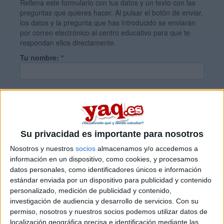
Rellena este formulario con tus datos y un texto con las
preguntas que quieres hacer. Al pulsar el botón de enviar,
los datos y la pregunta que has introducido se enviarán
por correo electrónico al centro educativo para que te
respondan ellos directamente.
Tu nombre:
*
Tus apellidos:
*
Tu email:
*
Su privacidad es importante para nosotros
Nosotros y nuestros
socios
almacenamos y/o accedemos a
información en un dispositivo, como cookies, y procesamos
¿Qué quieres preguntar?
*
datos personales, como identificadores únicos e información
estándar enviada por un dispositivo para publicidad y contenido
personalizado, medición de publicidad y contenido,
investigación de audiencia y desarrollo de servicios.
Con su
permiso, nosotros y nuestros socios podemos utilizar datos de
localización geográfica precisa e identificación mediante las