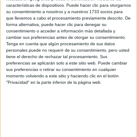
Escribe aquí las dudas o preguntas que te gustaría que te
características de dispositivos. Puede hacer clic para otorgarnos
respondieran: plazos de preinscripción, precios, plazas
su consentimiento a nosotros y a nuestros 1733 socios para
disponibles…:
que llevemos a cabo el procesamiento previamente descrito. De
forma alternativa, puede hacer clic para denegar su
Acepto los
términos y condiciones
y la
política de
consentimiento o acceder a información más detallada y
privacidad
:
*
cambiar sus preferencias antes de otorgar su consentimiento.
Tenga en cuenta que algún procesamiento de sus datos
personales puede no requerir de su consentimiento, pero usted
tiene el derecho de rechazar tal procesamiento. Sus
preferencias se aplicarán solo a este sitio web. Puede cambiar
sus preferencias o retirar su consentimiento en cualquier
momento volviendo a este sitio y haciendo clic en el botón
"Privacidad" en la parte inferior de la página web.
Información básica sobre protección de datos
Responsable:
Compás Mediterráneo SL (Editora de la
web YAQ.es)
Finalidad:
La información recopilada mediante este
formulario será utilizada para:
Ponerte en contacto con el centro educativo
correspondiente, para que te proporcione la información