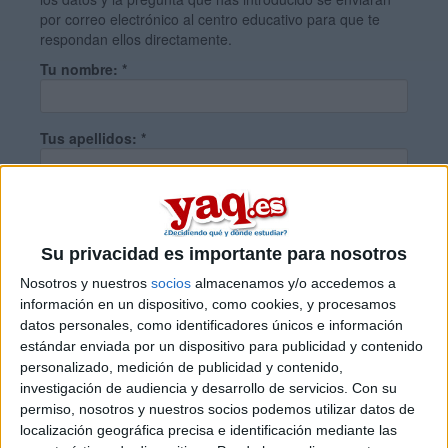
por correo electrónico al centro educativo para que te
respondan ellos directamente.
Tu nombre:
*
Tus apellidos:
*
Tu email:
*
Su privacidad es importante para nosotros
¿Qué quieres preguntar?
*
Nosotros y nuestros
socios
almacenamos y/o accedemos a
información en un dispositivo, como cookies, y procesamos
datos personales, como identificadores únicos e información
estándar enviada por un dispositivo para publicidad y contenido
personalizado, medición de publicidad y contenido,
investigación de audiencia y desarrollo de servicios.
Con su
permiso, nosotros y nuestros socios podemos utilizar datos de
Escribe aquí las dudas o preguntas que te gustaría que te
localización geográfica precisa e identificación mediante las
respondieran: plazos de preinscripción, precios, plazas