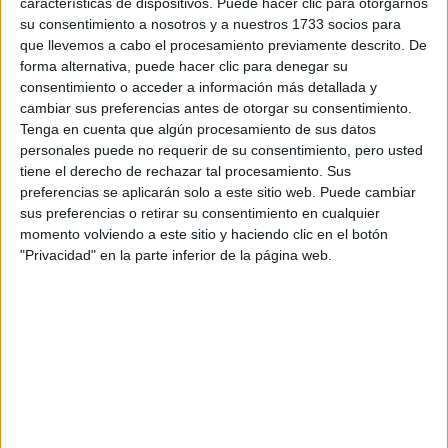
características de dispositivos. Puede hacer clic para otorgarnos
disponibles…:
su consentimiento a nosotros y a nuestros 1733 socios para
Acepto los
términos y condiciones
y la
política de
que llevemos a cabo el procesamiento previamente descrito. De
privacidad
:
*
forma alternativa, puede hacer clic para denegar su
consentimiento o acceder a información más detallada y
cambiar sus preferencias antes de otorgar su consentimiento.
Tenga en cuenta que algún procesamiento de sus datos
personales puede no requerir de su consentimiento, pero usted
tiene el derecho de rechazar tal procesamiento. Sus
preferencias se aplicarán solo a este sitio web. Puede cambiar
sus preferencias o retirar su consentimiento en cualquier
Información básica sobre protección de datos
momento volviendo a este sitio y haciendo clic en el botón
"Privacidad" en la parte inferior de la página web.
Responsable:
Compás Mediterráneo SL (Editora de la
web YAQ.es)
Finalidad:
La información recopilada mediante este
formulario será utilizada para:
Ponerte en contacto con el centro educativo
correspondiente, para que te proporcione la información
que has solicitado de acuerdo a tus intereses.
Informarte sobre temas de orientación educativa y
mejora personal de acuerdo a tus intereses mediante el