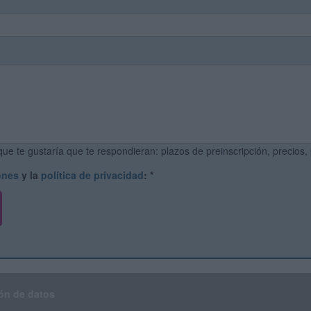
ue te gustaría que te respondieran: plazos de preinscripción, precios,
ones
y la
política de privacidad
:
*
ón de datos