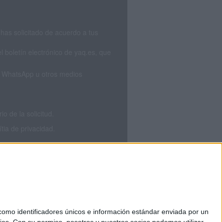
has solicitado de acuerdo a tus
 boletín electrónico de yaq.es, que
S, WhatsApp u otros medios
 de la solicitud.
tia de privacidad.
mo identificadores únicos e información estándar enviada por un