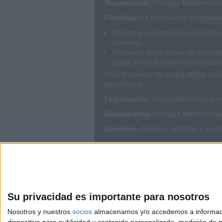
Responsable:
Compás Mediterráneo 
Finalidad:
La información recopilada 
Ponerte en contacto con el centro 
intereses.
Informarte sobre temas de orientac
puede incluir también comunicacion
Para lo anterior, se podrá utilizar 
electrónicos.
Legitimación:
Consentimiento expres
Destinatarios:
Compás Mediterráneo S
Derechos:
Acceder, rectificar y supr
Puedes consultar nuestra política de
Su privacidad es importante para nosotros
Nosotros y nuestros
socios
almacenamos y/o accedemos a información