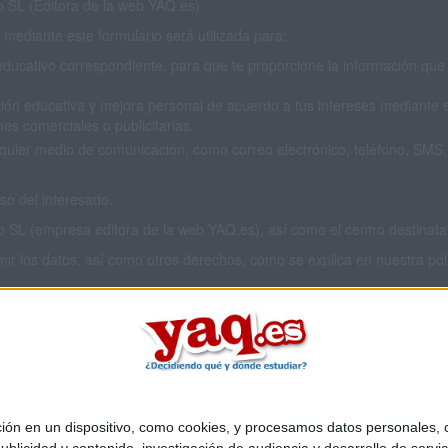
SL (Editora de la web YAQ.es)
mediante este formulario será utilizada para:
educativo correspondiente, para que te proporcione la información que 
ión educativa y mejora personal de acuerdo a tus intereses mediante el
es comerciales o publicitarias.
cualquier medio de comunicación, como correo electrónico, teléfono, SM
o del interesado.
L (empresa editora de la web YAQ.es), así como el centro destinatario
imir los datos, así como otros derechos, como se explica en nuestra polí
 privacidad completa
aquí
.
 en un dispositivo, como cookies, y procesamos datos personales, co
Quiénes somos
|
Contactar
|
Anúnciate