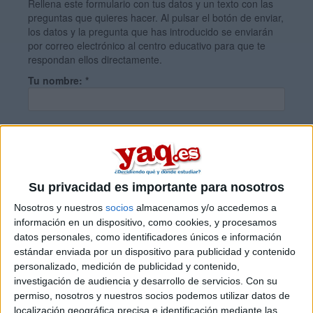
Rellena este formulario con tus datos y un texto con las
preguntas que quieres hacer. Al pulsar el botón de enviar,
los datos y la pregunta que has introducido se enviarán
por correo electrónico al centro educativo para que te
respondan ellos directamente.
Tu nombre:
*
Tus apellidos:
*
Tu email:
*
Su privacidad es importante para nosotros
Nosotros y nuestros
socios
almacenamos y/o accedemos a
información en un dispositivo, como cookies, y procesamos
¿Qué quieres preguntar?
*
datos personales, como identificadores únicos e información
estándar enviada por un dispositivo para publicidad y contenido
personalizado, medición de publicidad y contenido,
investigación de audiencia y desarrollo de servicios.
Con su
permiso, nosotros y nuestros socios podemos utilizar datos de
localización geográfica precisa e identificación mediante las