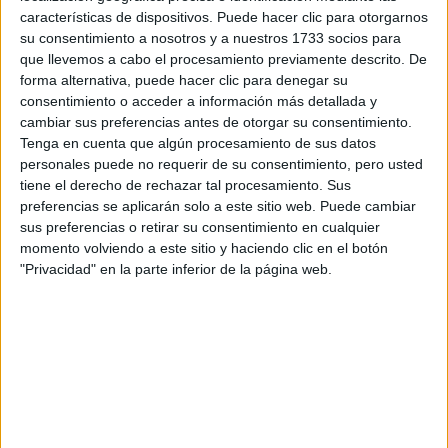
Escribe aquí las dudas o preguntas que te gustaría que te
características de dispositivos. Puede hacer clic para otorgarnos
respondieran: plazos de preinscripción, precios, plazas
su consentimiento a nosotros y a nuestros 1733 socios para
disponibles…:
que llevemos a cabo el procesamiento previamente descrito. De
forma alternativa, puede hacer clic para denegar su
Acepto los
términos y condiciones
y la
política de
consentimiento o acceder a información más detallada y
privacidad
:
*
cambiar sus preferencias antes de otorgar su consentimiento.
Tenga en cuenta que algún procesamiento de sus datos
personales puede no requerir de su consentimiento, pero usted
tiene el derecho de rechazar tal procesamiento. Sus
preferencias se aplicarán solo a este sitio web. Puede cambiar
sus preferencias o retirar su consentimiento en cualquier
momento volviendo a este sitio y haciendo clic en el botón
"Privacidad" en la parte inferior de la página web.
Información básica sobre protección de datos
Responsable:
Compás Mediterráneo SL (Editora de la
web YAQ.es)
Finalidad:
La información recopilada mediante este
formulario será utilizada para:
Ponerte en contacto con el centro educativo
correspondiente, para que te proporcione la información