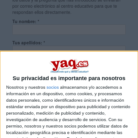
por correo electrónico al centro educativo para que te
respondan ellos directamente.
Tu nombre:
*
Tus apellidos:
*
Tu email:
*
Su privacidad es importante para nosotros
¿Qué quieres preguntar?
*
Nosotros y nuestros
socios
almacenamos y/o accedemos a
información en un dispositivo, como cookies, y procesamos
datos personales, como identificadores únicos e información
estándar enviada por un dispositivo para publicidad y contenido
personalizado, medición de publicidad y contenido,
investigación de audiencia y desarrollo de servicios.
Con su
permiso, nosotros y nuestros socios podemos utilizar datos de
Escribe aquí las dudas o preguntas que te gustaría que te
localización geográfica precisa e identificación mediante las
respondieran: plazos de preinscripción, precios, plazas