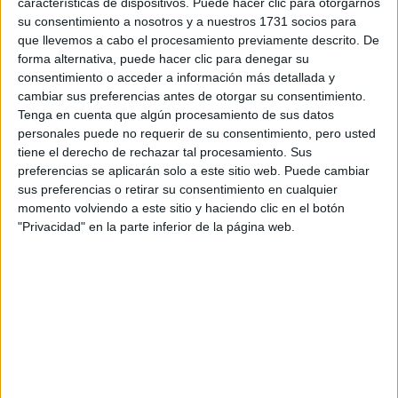
características de dispositivos. Puede hacer clic para otorgarnos
disponibles…:
su consentimiento a nosotros y a nuestros 1731 socios para
Acepto los
términos y condiciones
y la
política de
que llevemos a cabo el procesamiento previamente descrito. De
privacidad
:
*
forma alternativa, puede hacer clic para denegar su
consentimiento o acceder a información más detallada y
cambiar sus preferencias antes de otorgar su consentimiento.
Tenga en cuenta que algún procesamiento de sus datos
personales puede no requerir de su consentimiento, pero usted
tiene el derecho de rechazar tal procesamiento. Sus
preferencias se aplicarán solo a este sitio web. Puede cambiar
sus preferencias o retirar su consentimiento en cualquier
Información básica sobre protección de datos
momento volviendo a este sitio y haciendo clic en el botón
"Privacidad" en la parte inferior de la página web.
Responsable:
Compás Mediterráneo SL (Editora de la
web YAQ.es)
Finalidad:
La información recopilada mediante este
formulario será utilizada para:
Ponerte en contacto con el centro educativo
correspondiente, para que te proporcione la información
que has solicitado de acuerdo a tus intereses.
Informarte sobre temas de orientación educativa y
mejora personal de acuerdo a tus intereses mediante el