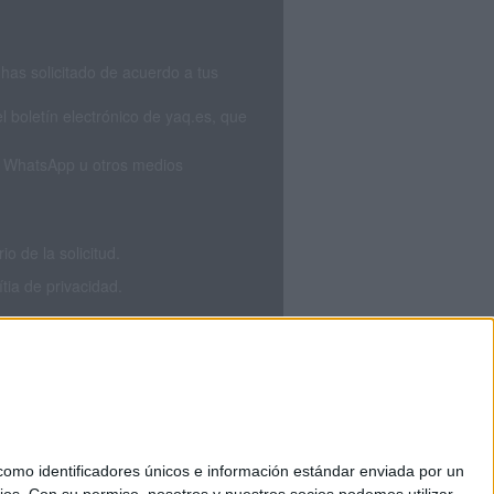
has solicitado de acuerdo a tus
 boletín electrónico de yaq.es, que
S, WhatsApp u otros medios
 de la solicitud.
tia de privacidad.
mo identificadores únicos e información estándar enviada por un