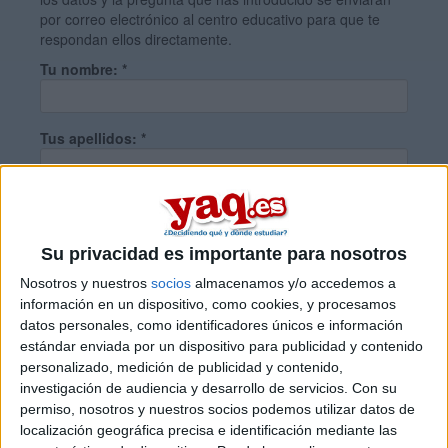
por correo electrónico al centro educativo para que te
respondan ellos directamente.
Tu nombre:
*
Tus apellidos:
*
Tu email:
*
Su privacidad es importante para nosotros
¿Qué quieres preguntar?
*
Nosotros y nuestros
socios
almacenamos y/o accedemos a
información en un dispositivo, como cookies, y procesamos
datos personales, como identificadores únicos e información
estándar enviada por un dispositivo para publicidad y contenido
personalizado, medición de publicidad y contenido,
investigación de audiencia y desarrollo de servicios.
Con su
permiso, nosotros y nuestros socios podemos utilizar datos de
Escribe aquí las dudas o preguntas que te gustaría que te
localización geográfica precisa e identificación mediante las
respondieran: plazos de preinscripción, precios, plazas