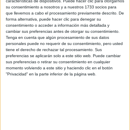
características de dispositivos. Puede hacer clic para otorgarnos
disponibles…:
su consentimiento a nosotros y a nuestros 1733 socios para
Acepto los
términos y condiciones
y la
política de
que llevemos a cabo el procesamiento previamente descrito. De
privacidad
:
*
forma alternativa, puede hacer clic para denegar su
consentimiento o acceder a información más detallada y
cambiar sus preferencias antes de otorgar su consentimiento.
Tenga en cuenta que algún procesamiento de sus datos
personales puede no requerir de su consentimiento, pero usted
tiene el derecho de rechazar tal procesamiento. Sus
preferencias se aplicarán solo a este sitio web. Puede cambiar
sus preferencias o retirar su consentimiento en cualquier
Información básica sobre protección de datos
momento volviendo a este sitio y haciendo clic en el botón
"Privacidad" en la parte inferior de la página web.
Responsable:
Compás Mediterráneo SL (Editora de la
web YAQ.es)
Finalidad:
La información recopilada mediante este
formulario será utilizada para:
Ponerte en contacto con el centro educativo
correspondiente, para que te proporcione la información
que has solicitado de acuerdo a tus intereses.
Informarte sobre temas de orientación educativa y
mejora personal de acuerdo a tus intereses mediante el