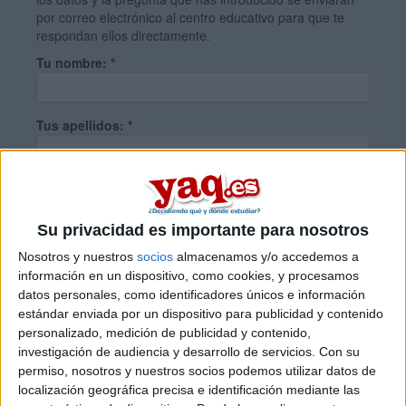
por correo electrónico al centro educativo para que te
respondan ellos directamente.
Tu nombre:
*
Tus apellidos:
*
Tu email:
*
Su privacidad es importante para nosotros
¿Qué quieres preguntar?
*
Nosotros y nuestros
socios
almacenamos y/o accedemos a
información en un dispositivo, como cookies, y procesamos
datos personales, como identificadores únicos e información
estándar enviada por un dispositivo para publicidad y contenido
personalizado, medición de publicidad y contenido,
investigación de audiencia y desarrollo de servicios.
Con su
permiso, nosotros y nuestros socios podemos utilizar datos de
Escribe aquí las dudas o preguntas que te gustaría que te
localización geográfica precisa e identificación mediante las
respondieran: plazos de preinscripción, precios, plazas