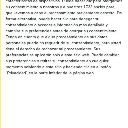
características de dispositivos. Puede hacer clic para otorgarnos
disponibles…:
su consentimiento a nosotros y a nuestros 1733 socios para
Acepto los
términos y condiciones
y la
política de
que llevemos a cabo el procesamiento previamente descrito. De
privacidad
:
*
forma alternativa, puede hacer clic para denegar su
consentimiento o acceder a información más detallada y
cambiar sus preferencias antes de otorgar su consentimiento.
Tenga en cuenta que algún procesamiento de sus datos
personales puede no requerir de su consentimiento, pero usted
tiene el derecho de rechazar tal procesamiento. Sus
preferencias se aplicarán solo a este sitio web. Puede cambiar
sus preferencias o retirar su consentimiento en cualquier
Información básica sobre protección de datos
momento volviendo a este sitio y haciendo clic en el botón
"Privacidad" en la parte inferior de la página web.
Responsable:
Compás Mediterráneo SL (Editora de la
web YAQ.es)
Finalidad:
La información recopilada mediante este
formulario será utilizada para:
Ponerte en contacto con el centro educativo
correspondiente, para que te proporcione la información
que has solicitado de acuerdo a tus intereses.
Informarte sobre temas de orientación educativa y
mejora personal de acuerdo a tus intereses mediante el