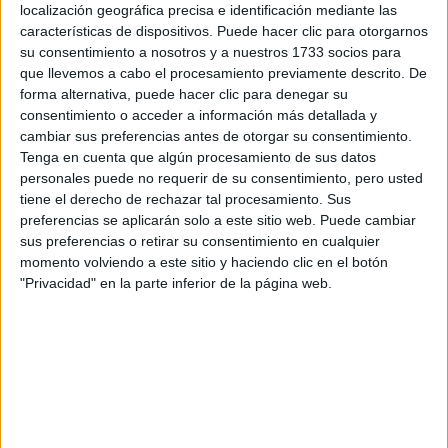
localización geográfica precisa e identificación mediante las
características de dispositivos. Puede hacer clic para otorgarnos
su consentimiento a nosotros y a nuestros 1733 socios para
Escribe aquí las dudas o preguntas que te gustaría que te
que llevemos a cabo el procesamiento previamente descrito. De
respondieran: plazos de preinscripción, precios, plazas
forma alternativa, puede hacer clic para denegar su
disponibles…:
consentimiento o acceder a información más detallada y
Acepto los
términos y condiciones
y la
política de
cambiar sus preferencias antes de otorgar su consentimiento.
privacidad
:
*
Tenga en cuenta que algún procesamiento de sus datos
personales puede no requerir de su consentimiento, pero usted
tiene el derecho de rechazar tal procesamiento. Sus
preferencias se aplicarán solo a este sitio web. Puede cambiar
sus preferencias o retirar su consentimiento en cualquier
momento volviendo a este sitio y haciendo clic en el botón
"Privacidad" en la parte inferior de la página web.
Información básica sobre protección de datos
Responsable:
Compás Mediterráneo SL (Editora de la
web YAQ.es)
Finalidad:
La información recopilada mediante este
formulario será utilizada para: