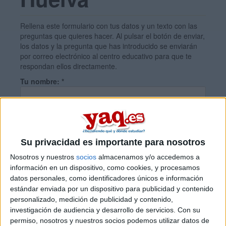
Rellena este formulario con tus datos y un texto con las
preguntas que quieres hacer. Al pulsar el botón de enviar,
los datos y la pregunta que has introducido se enviarán
por correo electrónico al centro educativo para que te
respondan ellos directamente.
Tu nombre:
*
Tus apellidos:
*
Su privacidad es importante para nosotros
Tu email:
*
Nosotros y nuestros
socios
almacenamos y/o accedemos a
información en un dispositivo, como cookies, y procesamos
datos personales, como identificadores únicos e información
¿Qué quieres preguntar?
*
estándar enviada por un dispositivo para publicidad y contenido
personalizado, medición de publicidad y contenido,
investigación de audiencia y desarrollo de servicios.
Con su
permiso, nosotros y nuestros socios podemos utilizar datos de