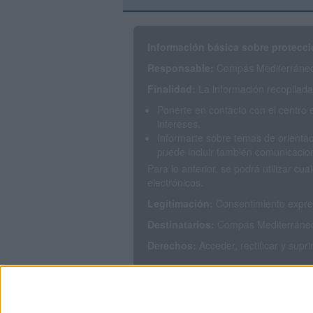
Información básica sobre protecci
Responsable:
Compás Mediterráneo 
Finalidad:
La información recopilada 
Ponerte en contacto con el centro 
intereses.
Informarte sobre temas de orientac
puede incluir también comunicacion
Para lo anterior, se podrá utilizar 
electrónicos.
Legitimación:
Consentimiento expres
Destinatarios:
Compás Mediterráneo S
Derechos:
Acceder, rectificar y supr
Puedes consultar nuestra política de