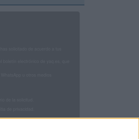
has solicitado de acuerdo a tus
 boletín electrónico de yaq.es, que
S, WhatsApp u otros medios
 de la solicitud.
tia de privacidad.