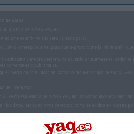
ón de datos
SL (Editora de la web YAQ.es)
mediante este formulario será utilizada para:
educativo correspondiente, para que te proporcione la información que 
ión educativa y mejora personal de acuerdo a tus intereses mediante el
es comerciales o publicitarias.
cualquier medio de comunicación, como correo electrónico, teléfono, SM
o del interesado.
L (empresa editora de la web YAQ.es), así como el centro destinatario
imir los datos, así como otros derechos, como se explica en nuestra polí
 privacidad completa
aquí
.