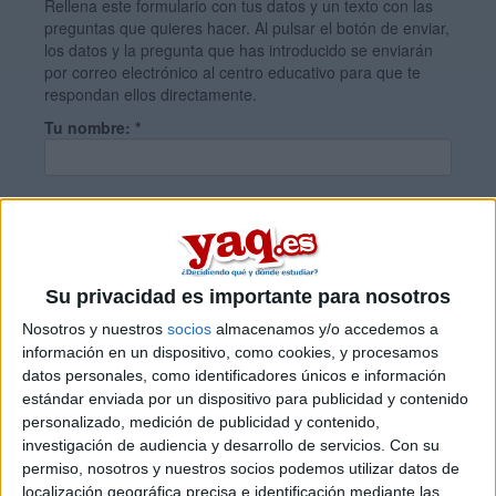
Rellena este formulario con tus datos y un texto con las
preguntas que quieres hacer. Al pulsar el botón de enviar,
los datos y la pregunta que has introducido se enviarán
por correo electrónico al centro educativo para que te
respondan ellos directamente.
Tu nombre:
*
Tus apellidos:
*
Tu email:
*
Su privacidad es importante para nosotros
Nosotros y nuestros
socios
almacenamos y/o accedemos a
información en un dispositivo, como cookies, y procesamos
¿Qué quieres preguntar?
*
datos personales, como identificadores únicos e información
estándar enviada por un dispositivo para publicidad y contenido
personalizado, medición de publicidad y contenido,
investigación de audiencia y desarrollo de servicios.
Con su
permiso, nosotros y nuestros socios podemos utilizar datos de
localización geográfica precisa e identificación mediante las