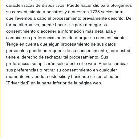
Escribe aquí las dudas o preguntas que te gustaría que te
características de dispositivos. Puede hacer clic para otorgarnos
respondieran: plazos de preinscripción, precios, plazas
su consentimiento a nosotros y a nuestros 1733 socios para
disponibles…:
que llevemos a cabo el procesamiento previamente descrito. De
forma alternativa, puede hacer clic para denegar su
Acepto los
términos y condiciones
y la
política de
consentimiento o acceder a información más detallada y
privacidad
:
*
cambiar sus preferencias antes de otorgar su consentimiento.
Tenga en cuenta que algún procesamiento de sus datos
personales puede no requerir de su consentimiento, pero usted
tiene el derecho de rechazar tal procesamiento. Sus
preferencias se aplicarán solo a este sitio web. Puede cambiar
sus preferencias o retirar su consentimiento en cualquier
momento volviendo a este sitio y haciendo clic en el botón
"Privacidad" en la parte inferior de la página web.
Información básica sobre protección de datos
Responsable:
Compás Mediterráneo SL (Editora de la
web YAQ.es)
Finalidad:
La información recopilada mediante este
formulario será utilizada para:
Ponerte en contacto con el centro educativo
correspondiente, para que te proporcione la información