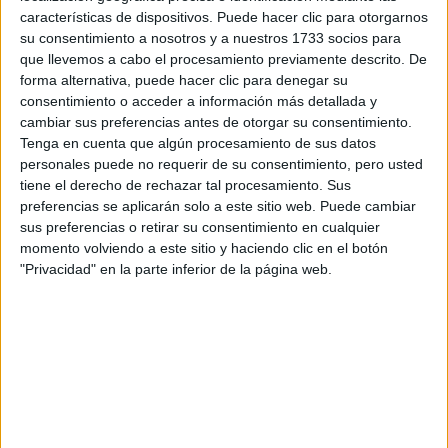
Escribe aquí las dudas o preguntas que te gustaría que te
características de dispositivos. Puede hacer clic para otorgarnos
respondieran: plazos de preinscripción, precios, plazas
su consentimiento a nosotros y a nuestros 1733 socios para
disponibles…:
que llevemos a cabo el procesamiento previamente descrito. De
forma alternativa, puede hacer clic para denegar su
Acepto los
términos y condiciones
y la
política de
consentimiento o acceder a información más detallada y
privacidad
:
*
cambiar sus preferencias antes de otorgar su consentimiento.
Tenga en cuenta que algún procesamiento de sus datos
personales puede no requerir de su consentimiento, pero usted
tiene el derecho de rechazar tal procesamiento. Sus
preferencias se aplicarán solo a este sitio web. Puede cambiar
sus preferencias o retirar su consentimiento en cualquier
momento volviendo a este sitio y haciendo clic en el botón
"Privacidad" en la parte inferior de la página web.
Información básica sobre protección de datos
Responsable:
Compás Mediterráneo SL (Editora de la
web YAQ.es)
Finalidad:
La información recopilada mediante este
formulario será utilizada para:
Ponerte en contacto con el centro educativo
correspondiente, para que te proporcione la información