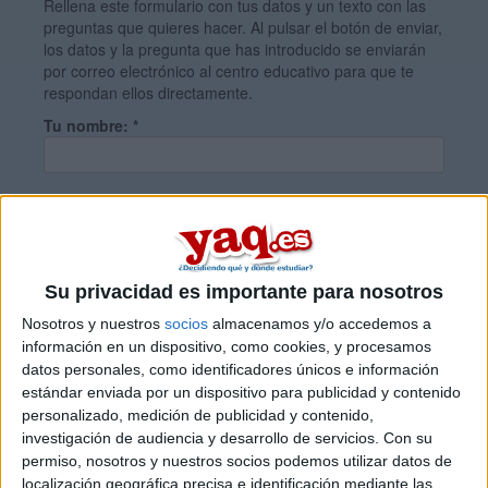
Rellena este formulario con tus datos y un texto con las
preguntas que quieres hacer. Al pulsar el botón de enviar,
los datos y la pregunta que has introducido se enviarán
por correo electrónico al centro educativo para que te
respondan ellos directamente.
Tu nombre:
*
Tus apellidos:
*
Tu email:
*
Su privacidad es importante para nosotros
Nosotros y nuestros
socios
almacenamos y/o accedemos a
información en un dispositivo, como cookies, y procesamos
¿Qué quieres preguntar?
*
datos personales, como identificadores únicos e información
estándar enviada por un dispositivo para publicidad y contenido
personalizado, medición de publicidad y contenido,
investigación de audiencia y desarrollo de servicios.
Con su
permiso, nosotros y nuestros socios podemos utilizar datos de
localización geográfica precisa e identificación mediante las