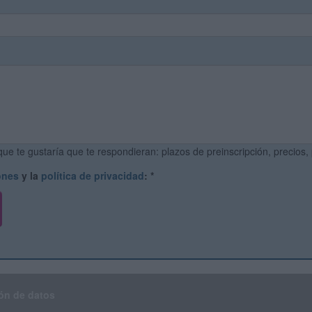
ue te gustaría que te respondieran: plazos de preinscripción, precios,
ones
y la
política de privacidad
:
*
ón de datos