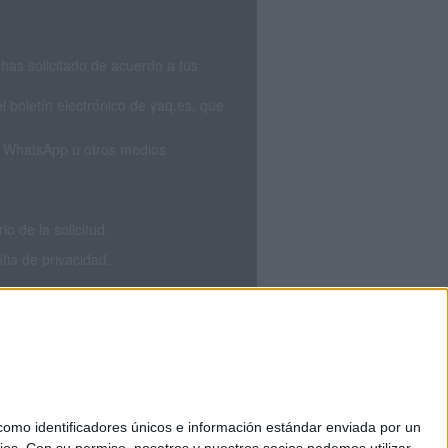
has solicitado de acuerdo a tus
 boletín electrónico de yaq.es, que
S, WhatsApp u otros medios
 de la solicitud.
tia de privacidad.
mo identificadores únicos e información estándar enviada por un