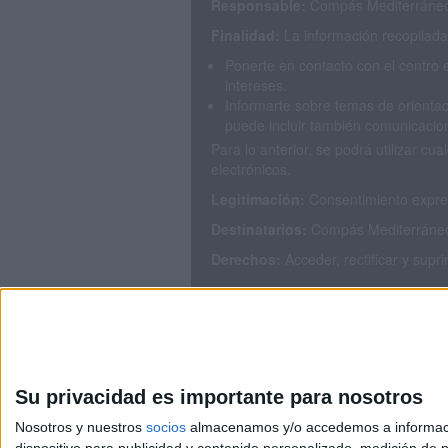
Responsable:
Compás Mediterráneo 
Finalidad:
La información recopilada 
Ponerte en contacto con el centro 
intereses.
Informarte sobre temas de orientac
puede incluir también comunicacion
Para lo anterior, se podrá utilizar 
electrónicos.
Legitimación:
Consentimiento expres
Destinatarios:
Compás Mediterráneo S
Derechos:
Acceder, rectificar y supr
Puedes consultar nuestra política de
Su privacidad es importante para nosotros
Nosotros y nuestros
socios
almacenamos y/o accedemos a información