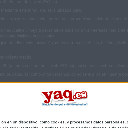
SL (Editora de la web YAQ.es)
mediante este formulario será utilizada para:
educativo correspondiente, para que te proporcione la información que 
ión educativa y mejora personal de acuerdo a tus intereses mediante el
es comerciales o publicitarias.
cualquier medio de comunicación, como correo electrónico, teléfono, SM
o del interesado.
L (empresa editora de la web YAQ.es), así como el centro destinatario
imir los datos, así como otros derechos, como se explica en nuestra polí
 privacidad completa
aquí
.
 en un dispositivo, como cookies, y procesamos datos personales, co
Quiénes somos
|
Contactar
|
Anúnciate