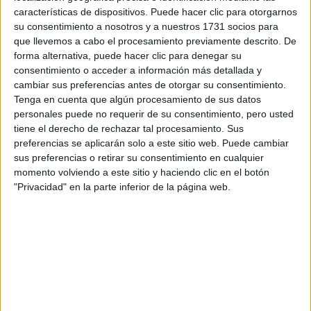
Escribe aquí las dudas o preguntas que te gustaría que te
características de dispositivos. Puede hacer clic para otorgarnos
respondieran: plazos de preinscripción, precios, plazas
su consentimiento a nosotros y a nuestros 1731 socios para
disponibles…:
que llevemos a cabo el procesamiento previamente descrito. De
forma alternativa, puede hacer clic para denegar su
Acepto los
términos y condiciones
y la
política de
consentimiento o acceder a información más detallada y
privacidad
:
*
cambiar sus preferencias antes de otorgar su consentimiento.
Tenga en cuenta que algún procesamiento de sus datos
personales puede no requerir de su consentimiento, pero usted
tiene el derecho de rechazar tal procesamiento. Sus
preferencias se aplicarán solo a este sitio web. Puede cambiar
sus preferencias o retirar su consentimiento en cualquier
momento volviendo a este sitio y haciendo clic en el botón
"Privacidad" en la parte inferior de la página web.
Información básica sobre protección de datos
Responsable:
Compás Mediterráneo SL (Editora de la
web YAQ.es)
Finalidad:
La información recopilada mediante este
formulario será utilizada para:
Ponerte en contacto con el centro educativo
correspondiente, para que te proporcione la información