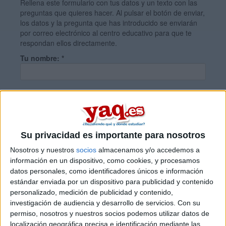
Rellena este formulario con tus datos y un texto con las
preguntas que quieres hacer. Al pulsar el botón de enviar,
los datos y la pregunta que has introducido se enviarán
por correo electrónico al centro educativo para que te
respondan ellos directamente.
Tu nombre:
*
Tus apellidos:
*
Tu email:
*
Su privacidad es importante para nosotros
Nosotros y nuestros
socios
almacenamos y/o accedemos a
información en un dispositivo, como cookies, y procesamos
¿Qué quieres preguntar?
*
datos personales, como identificadores únicos e información
estándar enviada por un dispositivo para publicidad y contenido
personalizado, medición de publicidad y contenido,
investigación de audiencia y desarrollo de servicios.
Con su
permiso, nosotros y nuestros socios podemos utilizar datos de
localización geográfica precisa e identificación mediante las