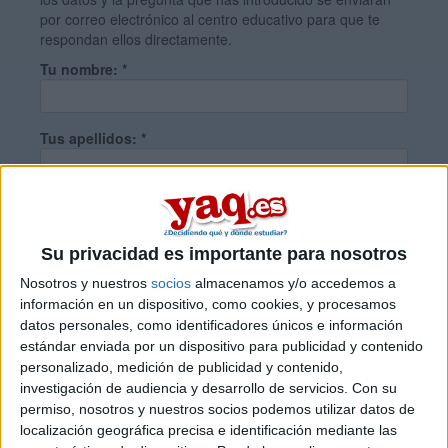
por correo electrónico al centro educativo para que te
respondan ellos directamente.
Tu nombre:
*
Tus apellidos:
*
Tu email:
*
Su privacidad es importante para nosotros
¿Qué quieres preguntar?
*
Nosotros y nuestros
socios
almacenamos y/o accedemos a
información en un dispositivo, como cookies, y procesamos
datos personales, como identificadores únicos e información
estándar enviada por un dispositivo para publicidad y contenido
personalizado, medición de publicidad y contenido,
investigación de audiencia y desarrollo de servicios.
Con su
permiso, nosotros y nuestros socios podemos utilizar datos de
Escribe aquí las dudas o preguntas que te gustaría que te
localización geográfica precisa e identificación mediante las
respondieran: plazos de preinscripción, precios, plazas