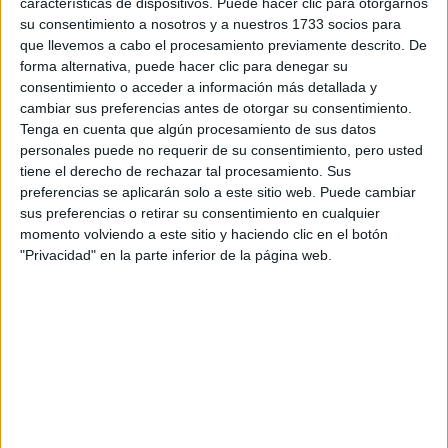
características de dispositivos. Puede hacer clic para otorgarnos
disponibles…:
su consentimiento a nosotros y a nuestros 1733 socios para
Acepto los
términos y condiciones
y la
política de
que llevemos a cabo el procesamiento previamente descrito. De
privacidad
:
*
forma alternativa, puede hacer clic para denegar su
consentimiento o acceder a información más detallada y
cambiar sus preferencias antes de otorgar su consentimiento.
Tenga en cuenta que algún procesamiento de sus datos
personales puede no requerir de su consentimiento, pero usted
tiene el derecho de rechazar tal procesamiento. Sus
preferencias se aplicarán solo a este sitio web. Puede cambiar
sus preferencias o retirar su consentimiento en cualquier
Información básica sobre protección de datos
momento volviendo a este sitio y haciendo clic en el botón
"Privacidad" en la parte inferior de la página web.
Responsable:
Compás Mediterráneo SL (Editora de la
web YAQ.es)
Finalidad:
La información recopilada mediante este
formulario será utilizada para:
Ponerte en contacto con el centro educativo
correspondiente, para que te proporcione la información
que has solicitado de acuerdo a tus intereses.
Informarte sobre temas de orientación educativa y
mejora personal de acuerdo a tus intereses mediante el