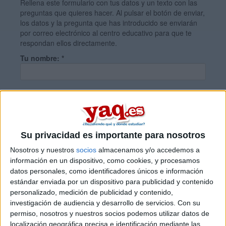
Rellena este formulario con tus datos y un texto con las
preguntas que quieres hacer. Al pulsar el botón de enviar,
los datos y la pregunta que has introducido se enviarán
por correo electrónico al centro educativo para que te
respondan ellos directamente.
Tu nombre:
*
Tus apellidos:
*
Tu email:
*
Su privacidad es importante para nosotros
Nosotros y nuestros
socios
almacenamos y/o accedemos a
información en un dispositivo, como cookies, y procesamos
¿Qué quieres preguntar?
*
datos personales, como identificadores únicos e información
estándar enviada por un dispositivo para publicidad y contenido
personalizado, medición de publicidad y contenido,
investigación de audiencia y desarrollo de servicios.
Con su
permiso, nosotros y nuestros socios podemos utilizar datos de
localización geográfica precisa e identificación mediante las