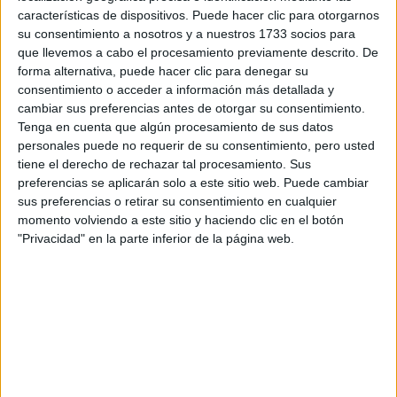
Escribe aquí las dudas o preguntas que te gustaría que te
características de dispositivos. Puede hacer clic para otorgarnos
respondieran: plazos de preinscripción, precios, plazas
su consentimiento a nosotros y a nuestros 1733 socios para
disponibles…:
que llevemos a cabo el procesamiento previamente descrito. De
forma alternativa, puede hacer clic para denegar su
Acepto los
términos y condiciones
y la
política de
consentimiento o acceder a información más detallada y
privacidad
:
*
cambiar sus preferencias antes de otorgar su consentimiento.
Tenga en cuenta que algún procesamiento de sus datos
personales puede no requerir de su consentimiento, pero usted
tiene el derecho de rechazar tal procesamiento. Sus
preferencias se aplicarán solo a este sitio web. Puede cambiar
sus preferencias o retirar su consentimiento en cualquier
momento volviendo a este sitio y haciendo clic en el botón
"Privacidad" en la parte inferior de la página web.
Información básica sobre protección de datos
Responsable:
Compás Mediterráneo SL (Editora de la
web YAQ.es)
Finalidad:
La información recopilada mediante este
formulario será utilizada para:
Ponerte en contacto con el centro educativo
correspondiente, para que te proporcione la información