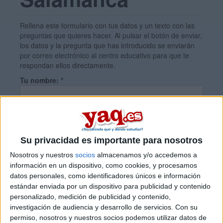
Rellena este formulario con tus datos y un texto con las
preguntas que quieres hacer. Al pulsar el botón de enviar,
los datos y la pregunta que has introducido se enviarán
por correo electrónico al centro educativo para que te
respondan ellos directamente.
Tu nombre:
*
Tus apellidos:
*
Su privacidad es importante para nosotros
Tu email:
*
Nosotros y nuestros
socios
almacenamos y/o accedemos a
información en un dispositivo, como cookies, y procesamos
datos personales, como identificadores únicos e información
¿Qué quieres preguntar?
*
estándar enviada por un dispositivo para publicidad y contenido
personalizado, medición de publicidad y contenido,
investigación de audiencia y desarrollo de servicios.
Con su
permiso, nosotros y nuestros socios podemos utilizar datos de