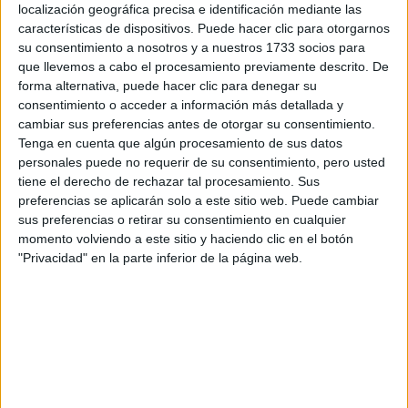
localización geográfica precisa e identificación mediante las
características de dispositivos. Puede hacer clic para otorgarnos
su consentimiento a nosotros y a nuestros 1733 socios para
Escribe aquí las dudas o preguntas que te gustaría que te
que llevemos a cabo el procesamiento previamente descrito. De
respondieran: plazos de preinscripción, precios, plazas
forma alternativa, puede hacer clic para denegar su
disponibles…:
consentimiento o acceder a información más detallada y
Acepto los
términos y condiciones
y la
política de
cambiar sus preferencias antes de otorgar su consentimiento.
privacidad
:
*
Tenga en cuenta que algún procesamiento de sus datos
personales puede no requerir de su consentimiento, pero usted
tiene el derecho de rechazar tal procesamiento. Sus
preferencias se aplicarán solo a este sitio web. Puede cambiar
sus preferencias o retirar su consentimiento en cualquier
momento volviendo a este sitio y haciendo clic en el botón
"Privacidad" en la parte inferior de la página web.
Información básica sobre protección de datos
Responsable:
Compás Mediterráneo SL (Editora de la
web YAQ.es)
Finalidad:
La información recopilada mediante este
formulario será utilizada para: