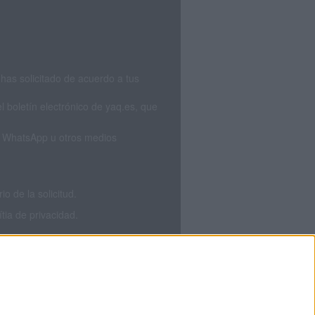
has solicitado de acuerdo a tus
 boletín electrónico de yaq.es, que
S, WhatsApp u otros medios
 de la solicitud.
tia de privacidad.