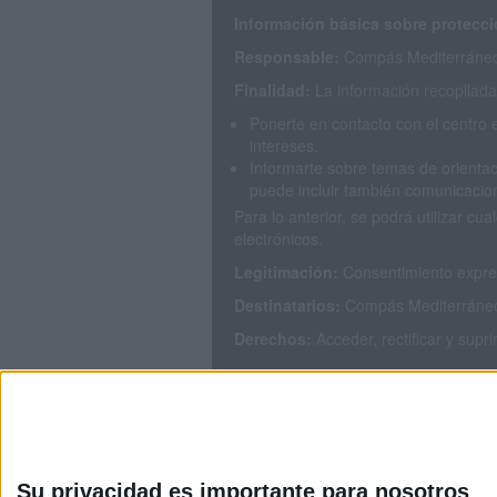
Información básica sobre protecci
Responsable:
Compás Mediterráneo 
Finalidad:
La información recopilada 
Ponerte en contacto con el centro 
intereses.
Informarte sobre temas de orientac
puede incluir también comunicacion
Para lo anterior, se podrá utilizar 
electrónicos.
Legitimación:
Consentimiento expres
Destinatarios:
Compás Mediterráneo S
Derechos:
Acceder, rectificar y supr
Puedes consultar nuestra política de
Su privacidad es importante para nosotros