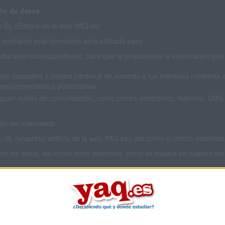
ón de datos
SL (Editora de la web YAQ.es)
mediante este formulario será utilizada para:
educativo correspondiente, para que te proporcione la información que 
ión educativa y mejora personal de acuerdo a tus intereses mediante el
es comerciales o publicitarias.
cualquier medio de comunicación, como correo electrónico, teléfono, SM
o del interesado.
L (empresa editora de la web YAQ.es), así como el centro destinatario
imir los datos, así como otros derechos, como se explica en nuestra polí
 privacidad completa
aquí
.