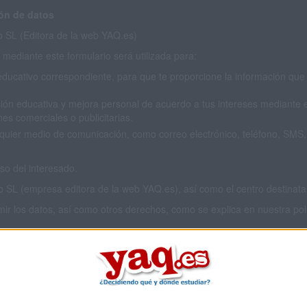
ón de datos
SL (Editora de la web YAQ.es)
mediante este formulario será utilizada para:
educativo correspondiente, para que te proporcione la información que 
ión educativa y mejora personal de acuerdo a tus intereses mediante el
es comerciales o publicitarias.
cualquier medio de comunicación, como correo electrónico, teléfono, SM
o del interesado.
L (empresa editora de la web YAQ.es), así como el centro destinatario
imir los datos, así como otros derechos, como se explica en nuestra polí
 privacidad completa
aquí
.