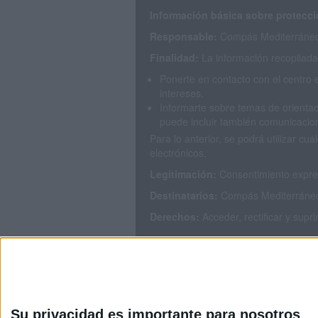
Información básica sobre protecci
Responsable:
Compás Mediterráneo 
Finalidad:
La información recopilada 
Ponerte en contacto con el centro 
intereses.
Informarte sobre temas de orientac
puede incluir también comunicacion
Para lo anterior, se podrá utilizar 
electrónicos.
Legitimación:
Consentimiento expres
Destinatarios:
Compás Mediterráneo S
Derechos:
Acceder, rectificar y supr
Puedes consultar nuestra política de
Su privacidad es importante para nosotros