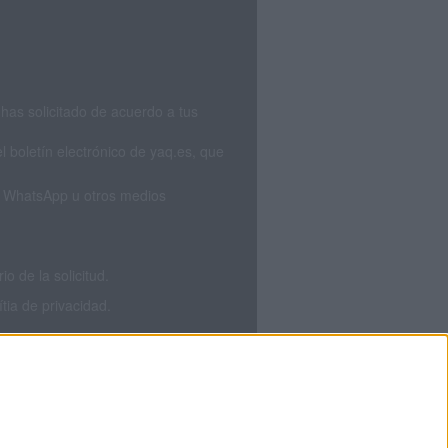
has solicitado de acuerdo a tus
 boletín electrónico de yaq.es, que
S, WhatsApp u otros medios
 de la solicitud.
tia de privacidad.