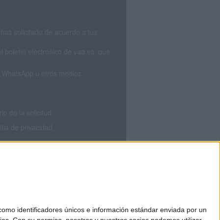
has solicitado de acuerdo a tus
 boletín electrónico de yaq.es, que
S, WhatsApp u otros medios
 de la solicitud.
tia de privacidad.
mo identificadores únicos e información estándar enviada por un