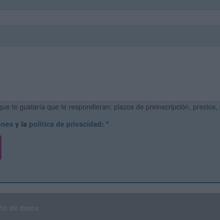
ue te gustaría que te respondieran: plazos de preinscripción, precios,
ones
y la
política de privacidad
:
*
ón de datos