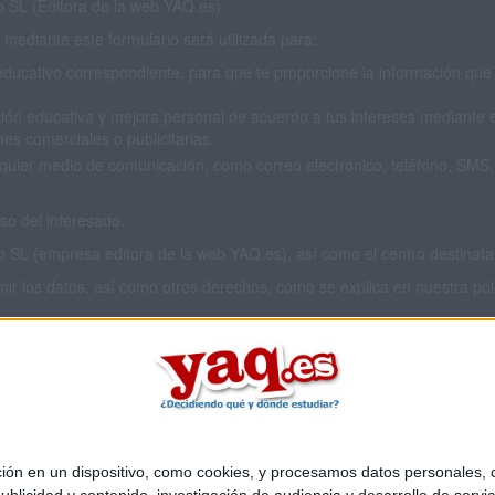
SL (Editora de la web YAQ.es)
mediante este formulario será utilizada para:
educativo correspondiente, para que te proporcione la información que 
ión educativa y mejora personal de acuerdo a tus intereses mediante el
es comerciales o publicitarias.
cualquier medio de comunicación, como correo electrónico, teléfono, SM
o del interesado.
L (empresa editora de la web YAQ.es), así como el centro destinatario
imir los datos, así como otros derechos, como se explica en nuestra polí
 privacidad completa
aquí
.
 en un dispositivo, como cookies, y procesamos datos personales, co
Quiénes somos
|
Contactar
|
Anúnciate