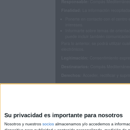
Responsable:
Compás Mediterráneo 
Finalidad:
La información recopilada 
Ponerte en contacto con el centro 
intereses.
Informarte sobre temas de orientac
puede incluir también comunicacion
Para lo anterior, se podrá utilizar 
electrónicos.
Legitimación:
Consentimiento expres
Destinatarios:
Compás Mediterráneo S
Derechos:
Acceder, rectificar y supr
Puedes consultar nuestra política de
Su privacidad es importante para nosotros
Nosotros y nuestros
socios
almacenamos y/o accedemos a información