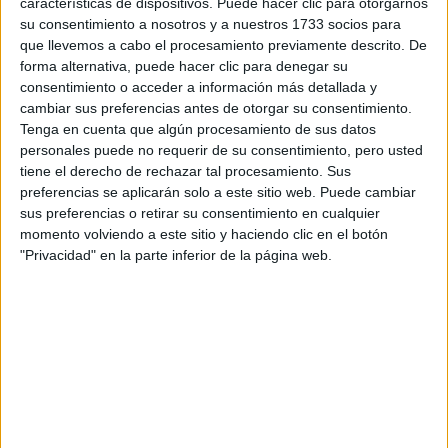
características de dispositivos. Puede hacer clic para otorgarnos
disponibles…:
su consentimiento a nosotros y a nuestros 1733 socios para
Acepto los
términos y condiciones
y la
política de
que llevemos a cabo el procesamiento previamente descrito. De
privacidad
:
*
forma alternativa, puede hacer clic para denegar su
consentimiento o acceder a información más detallada y
cambiar sus preferencias antes de otorgar su consentimiento.
Tenga en cuenta que algún procesamiento de sus datos
personales puede no requerir de su consentimiento, pero usted
tiene el derecho de rechazar tal procesamiento. Sus
preferencias se aplicarán solo a este sitio web. Puede cambiar
sus preferencias o retirar su consentimiento en cualquier
Información básica sobre protección de datos
momento volviendo a este sitio y haciendo clic en el botón
"Privacidad" en la parte inferior de la página web.
Responsable:
Compás Mediterráneo SL (Editora de la
web YAQ.es)
Finalidad:
La información recopilada mediante este
formulario será utilizada para:
Ponerte en contacto con el centro educativo
correspondiente, para que te proporcione la información
que has solicitado de acuerdo a tus intereses.
Informarte sobre temas de orientación educativa y
mejora personal de acuerdo a tus intereses mediante el