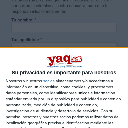
por correo electrónico al centro educativo para que te
respondan ellos directamente.
Tu nombre:
*
Tus apellidos:
*
Tu email:
*
Su privacidad es importante para nosotros
¿Qué quieres preguntar?
*
Nosotros y nuestros
socios
almacenamos y/o accedemos a
información en un dispositivo, como cookies, y procesamos
datos personales, como identificadores únicos e información
estándar enviada por un dispositivo para publicidad y contenido
personalizado, medición de publicidad y contenido,
investigación de audiencia y desarrollo de servicios.
Con su
permiso, nosotros y nuestros socios podemos utilizar datos de
Escribe aquí las dudas o preguntas que te gustaría que te
localización geográfica precisa e identificación mediante las
respondieran: plazos de preinscripción, precios, plazas