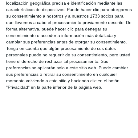
localización geográfica precisa e identificación mediante las
características de dispositivos. Puede hacer clic para otorgarnos
su consentimiento a nosotros y a nuestros 1733 socios para
Escribe aquí las dudas o preguntas que te gustaría que te
que llevemos a cabo el procesamiento previamente descrito. De
respondieran: plazos de preinscripción, precios, plazas
forma alternativa, puede hacer clic para denegar su
disponibles…:
consentimiento o acceder a información más detallada y
Acepto los
términos y condiciones
y la
política de
cambiar sus preferencias antes de otorgar su consentimiento.
privacidad
:
*
Tenga en cuenta que algún procesamiento de sus datos
personales puede no requerir de su consentimiento, pero usted
tiene el derecho de rechazar tal procesamiento. Sus
preferencias se aplicarán solo a este sitio web. Puede cambiar
sus preferencias o retirar su consentimiento en cualquier
momento volviendo a este sitio y haciendo clic en el botón
"Privacidad" en la parte inferior de la página web.
Información básica sobre protección de datos
Responsable:
Compás Mediterráneo SL (Editora de la
web YAQ.es)
Finalidad:
La información recopilada mediante este
formulario será utilizada para: