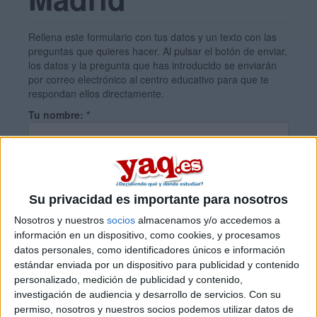
Rellena este formulario con tus datos y un texto con las
preguntas que quieres hacer. Al pulsar el botón de enviar,
los datos y la pregunta que has introducido se enviarán
por correo electrónico al centro educativo para que te
respondan ellos directamente.
Tu nombre:
*
Tus apellidos:
*
Su privacidad es importante para nosotros
Tu email:
*
Nosotros y nuestros
socios
almacenamos y/o accedemos a
información en un dispositivo, como cookies, y procesamos
datos personales, como identificadores únicos e información
¿Qué quieres preguntar?
*
estándar enviada por un dispositivo para publicidad y contenido
personalizado, medición de publicidad y contenido,
investigación de audiencia y desarrollo de servicios.
Con su
permiso, nosotros y nuestros socios podemos utilizar datos de