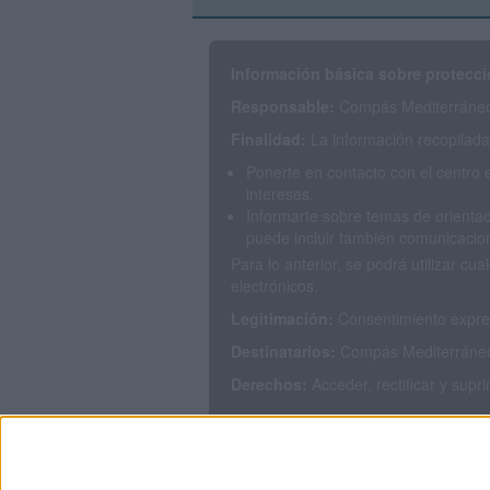
Información básica sobre protecci
Responsable:
Compás Mediterráneo 
Finalidad:
La información recopilada 
Ponerte en contacto con el centro 
intereses.
Informarte sobre temas de orientac
puede incluir también comunicacion
Para lo anterior, se podrá utilizar 
electrónicos.
Legitimación:
Consentimiento expres
Destinatarios:
Compás Mediterráneo S
Derechos:
Acceder, rectificar y supr
Puedes consultar nuestra política de