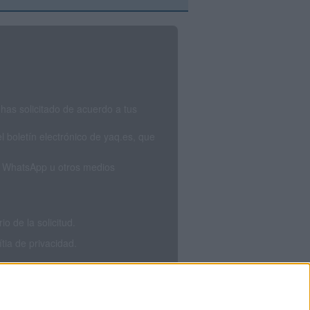
has solicitado de acuerdo a tus
 boletín electrónico de yaq.es, que
S, WhatsApp u otros medios
 de la solicitud.
tia de privacidad.