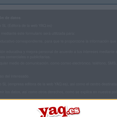
ón de datos
SL (Editora de la web YAQ.es)
mediante este formulario será utilizada para:
educativo correspondiente, para que te proporcione la información que 
ión educativa y mejora personal de acuerdo a tus intereses mediante el
es comerciales o publicitarias.
cualquier medio de comunicación, como correo electrónico, teléfono, SM
o del interesado.
L (empresa editora de la web YAQ.es), así como el centro destinatario
imir los datos, así como otros derechos, como se explica en nuestra polí
 privacidad completa
aquí
.