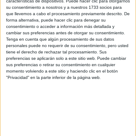
características de dispositivos. Puede hacer clic para otorgarnos
disponibles…:
su consentimiento a nosotros y a nuestros 1733 socios para
Acepto los
términos y condiciones
y la
política de
que llevemos a cabo el procesamiento previamente descrito. De
privacidad
:
*
forma alternativa, puede hacer clic para denegar su
consentimiento o acceder a información más detallada y
cambiar sus preferencias antes de otorgar su consentimiento.
Tenga en cuenta que algún procesamiento de sus datos
personales puede no requerir de su consentimiento, pero usted
tiene el derecho de rechazar tal procesamiento. Sus
preferencias se aplicarán solo a este sitio web. Puede cambiar
sus preferencias o retirar su consentimiento en cualquier
Información básica sobre protección de datos
momento volviendo a este sitio y haciendo clic en el botón
"Privacidad" en la parte inferior de la página web.
Responsable:
Compás Mediterráneo SL (Editora de la
web YAQ.es)
Finalidad:
La información recopilada mediante este
formulario será utilizada para:
Ponerte en contacto con el centro educativo
correspondiente, para que te proporcione la información
que has solicitado de acuerdo a tus intereses.
Informarte sobre temas de orientación educativa y
mejora personal de acuerdo a tus intereses mediante el