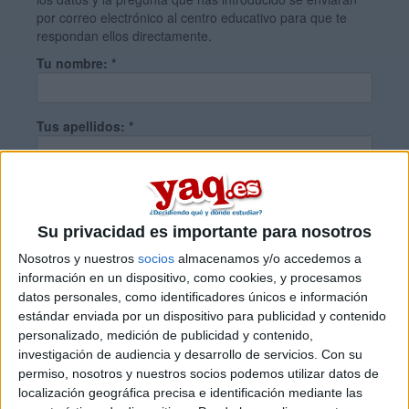
por correo electrónico al centro educativo para que te
respondan ellos directamente.
Tu nombre:
*
Tus apellidos:
*
Tu email:
*
Su privacidad es importante para nosotros
¿Qué quieres preguntar?
*
Nosotros y nuestros
socios
almacenamos y/o accedemos a
información en un dispositivo, como cookies, y procesamos
datos personales, como identificadores únicos e información
estándar enviada por un dispositivo para publicidad y contenido
personalizado, medición de publicidad y contenido,
investigación de audiencia y desarrollo de servicios.
Con su
permiso, nosotros y nuestros socios podemos utilizar datos de
Escribe aquí las dudas o preguntas que te gustaría que te
localización geográfica precisa e identificación mediante las
respondieran: plazos de preinscripción, precios, plazas