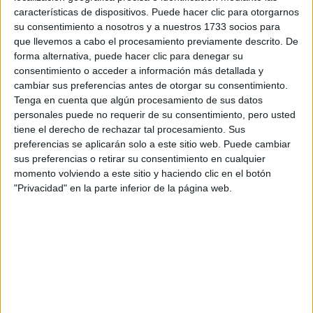
Escribe aquí las dudas o preguntas que te gustaría que te
características de dispositivos. Puede hacer clic para otorgarnos
respondieran: plazos de preinscripción, precios, plazas
su consentimiento a nosotros y a nuestros 1733 socios para
disponibles…:
que llevemos a cabo el procesamiento previamente descrito. De
forma alternativa, puede hacer clic para denegar su
Acepto los
términos y condiciones
y la
política de
consentimiento o acceder a información más detallada y
privacidad
:
*
cambiar sus preferencias antes de otorgar su consentimiento.
Tenga en cuenta que algún procesamiento de sus datos
personales puede no requerir de su consentimiento, pero usted
tiene el derecho de rechazar tal procesamiento. Sus
preferencias se aplicarán solo a este sitio web. Puede cambiar
sus preferencias o retirar su consentimiento en cualquier
momento volviendo a este sitio y haciendo clic en el botón
"Privacidad" en la parte inferior de la página web.
Información básica sobre protección de datos
Responsable:
Compás Mediterráneo SL (Editora de la
web YAQ.es)
Finalidad:
La información recopilada mediante este
formulario será utilizada para:
Ponerte en contacto con el centro educativo
correspondiente, para que te proporcione la información