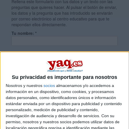
Rellena este formulario con tus datos y un texto con las
preguntas que quieres hacer. Al pulsar el botón de enviar,
los datos y la pregunta que has introducido se enviarán
por correo electrónico al centro educativo para que te
respondan ellos directamente.
Tu nombre:
*
Tus apellidos:
*
Tu email:
*
Su privacidad es importante para nosotros
Nosotros y nuestros
socios
almacenamos y/o accedemos a
información en un dispositivo, como cookies, y procesamos
¿Qué quieres preguntar?
*
datos personales, como identificadores únicos e información
estándar enviada por un dispositivo para publicidad y contenido
personalizado, medición de publicidad y contenido,
investigación de audiencia y desarrollo de servicios.
Con su
permiso, nosotros y nuestros socios podemos utilizar datos de
localización geográfica precisa e identificación mediante las