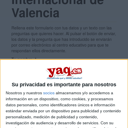
Valencia
Rellena este formulario con tus datos y un texto con las
preguntas que quieres hacer. Al pulsar el botón de enviar,
los datos y la pregunta que has introducido se enviarán
por correo electrónico al centro educativo para que te
respondan ellos directamente.
Tu nombre:
*
Tus apellidos:
*
Su privacidad es importante para nosotros
Nosotros y nuestros
socios
almacenamos y/o accedemos a
Tu email:
*
información en un dispositivo, como cookies, y procesamos
datos personales, como identificadores únicos e información
estándar enviada por un dispositivo para publicidad y contenido
personalizado, medición de publicidad y contenido,
¿Qué quieres preguntar?
*
investigación de audiencia y desarrollo de servicios.
Con su