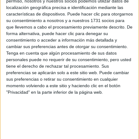
permiso, nosotros y nuestros socios podemos utilizar datos de
localización geográfica precisa e identificación mediante las
características de dispositivos. Puede hacer clic para otorgarnos
su consentimiento a nosotros y a nuestros 1731 socios para
que llevemos a cabo el procesamiento previamente descrito. De
Escribe aquí las dudas o preguntas que te gustaría que te
forma alternativa, puede hacer clic para denegar su
respondieran: plazos de preinscripción, precios, plazas
consentimiento o acceder a información más detallada y
disponibles…:
cambiar sus preferencias antes de otorgar su consentimiento.
Tenga en cuenta que algún procesamiento de sus datos
Acepto los
términos y condiciones
y la
política de
personales puede no requerir de su consentimiento, pero usted
privacidad
:
*
tiene el derecho de rechazar tal procesamiento. Sus
preferencias se aplicarán solo a este sitio web. Puede cambiar
sus preferencias o retirar su consentimiento en cualquier
momento volviendo a este sitio y haciendo clic en el botón
"Privacidad" en la parte inferior de la página web.
Información básica sobre protección de datos
Responsable:
Compás Mediterráneo SL (Editora de la
web YAQ.es)