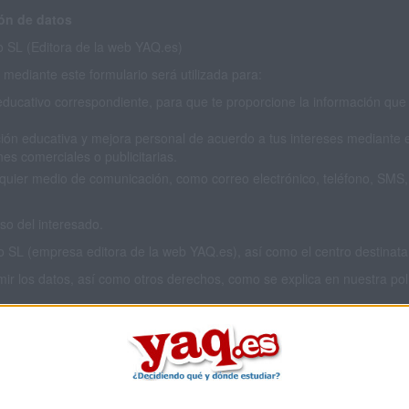
ón de datos
SL (Editora de la web YAQ.es)
mediante este formulario será utilizada para:
educativo correspondiente, para que te proporcione la información que 
ión educativa y mejora personal de acuerdo a tus intereses mediante el
es comerciales o publicitarias.
cualquier medio de comunicación, como correo electrónico, teléfono, SM
o del interesado.
L (empresa editora de la web YAQ.es), así como el centro destinatario
imir los datos, así como otros derechos, como se explica en nuestra polí
 privacidad completa
aquí
.