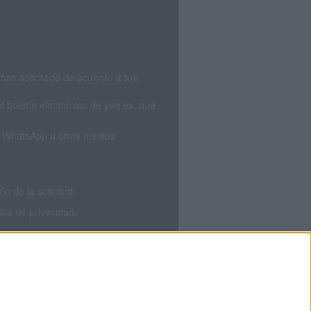
has solicitado de acuerdo a tus
 boletín electrónico de yaq.es, que
S, WhatsApp u otros medios
 de la solicitud.
tia de privacidad.