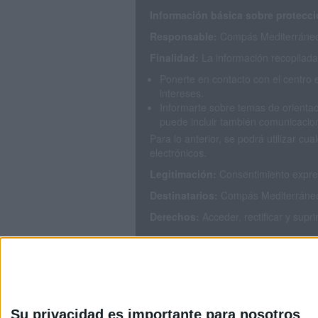
Información básica sobre protecci
Responsable:
Compás Mediterráneo 
Finalidad:
La información recopilada 
Ponerte en contacto con el centro 
intereses.
Informarte sobre temas de orientac
puede incluir también comunicacion
Para lo anterior, se podrá utilizar 
electrónicos.
Legitimación:
Consentimiento expres
Destinatarios:
Compás Mediterráneo S
Derechos:
Acceder, rectificar y supr
Puedes consultar nuestra política de
Su privacidad es importante para nosotros