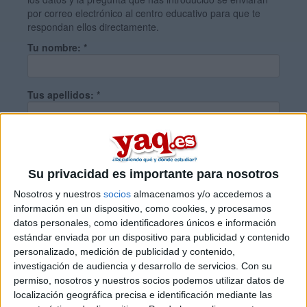
por correo electrónico al centro educativo para que te
respondan ellos directamente.
Tu nombre:
*
Tus apellidos:
*
Tu email:
*
Su privacidad es importante para nosotros
¿Qué quieres preguntar?
*
Nosotros y nuestros
socios
almacenamos y/o accedemos a
información en un dispositivo, como cookies, y procesamos
datos personales, como identificadores únicos e información
estándar enviada por un dispositivo para publicidad y contenido
personalizado, medición de publicidad y contenido,
investigación de audiencia y desarrollo de servicios.
Con su
permiso, nosotros y nuestros socios podemos utilizar datos de
Escribe aquí las dudas o preguntas que te gustaría que te
localización geográfica precisa e identificación mediante las
respondieran: plazos de preinscripción, precios, plazas