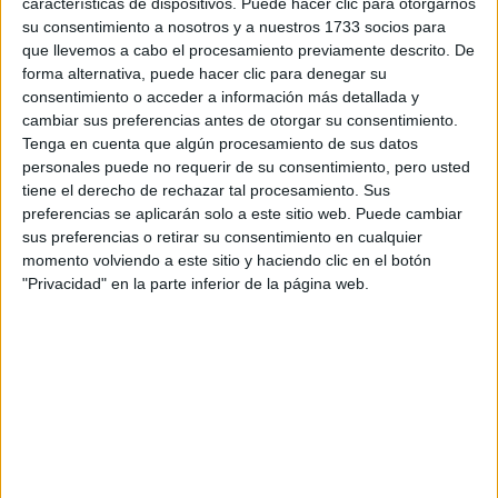
características de dispositivos. Puede hacer clic para otorgarnos
disponibles…:
su consentimiento a nosotros y a nuestros 1733 socios para
Acepto los
términos y condiciones
y la
política de
que llevemos a cabo el procesamiento previamente descrito. De
privacidad
:
*
forma alternativa, puede hacer clic para denegar su
consentimiento o acceder a información más detallada y
cambiar sus preferencias antes de otorgar su consentimiento.
Tenga en cuenta que algún procesamiento de sus datos
personales puede no requerir de su consentimiento, pero usted
tiene el derecho de rechazar tal procesamiento. Sus
preferencias se aplicarán solo a este sitio web. Puede cambiar
sus preferencias o retirar su consentimiento en cualquier
Información básica sobre protección de datos
momento volviendo a este sitio y haciendo clic en el botón
"Privacidad" en la parte inferior de la página web.
Responsable:
Compás Mediterráneo SL (Editora de la
web YAQ.es)
Finalidad:
La información recopilada mediante este
formulario será utilizada para:
Ponerte en contacto con el centro educativo
correspondiente, para que te proporcione la información
que has solicitado de acuerdo a tus intereses.
Informarte sobre temas de orientación educativa y
mejora personal de acuerdo a tus intereses mediante el