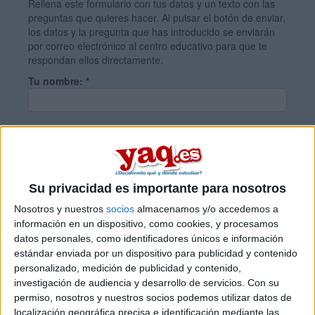
Rellena este formulario con tus datos y un texto con las
preguntas que quieres hacer. Al pulsar el botón de enviar,
los datos y la pregunta que has introducido se enviarán
por correo electrónico al centro educativo para que te
respondan ellos directamente.
Tu nombre:
*
Tus apellidos:
*
Tu email:
*
Su privacidad es importante para nosotros
Nosotros y nuestros
socios
almacenamos y/o accedemos a
información en un dispositivo, como cookies, y procesamos
¿Qué quieres preguntar?
*
datos personales, como identificadores únicos e información
estándar enviada por un dispositivo para publicidad y contenido
personalizado, medición de publicidad y contenido,
investigación de audiencia y desarrollo de servicios.
Con su
permiso, nosotros y nuestros socios podemos utilizar datos de
localización geográfica precisa e identificación mediante las