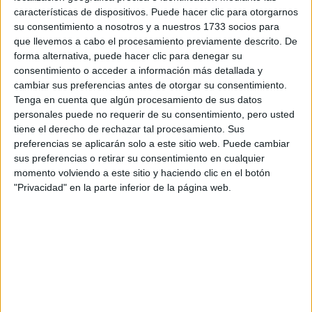
Escribe aquí las dudas o preguntas que te gustaría que te
características de dispositivos. Puede hacer clic para otorgarnos
respondieran: plazos de preinscripción, precios, plazas
su consentimiento a nosotros y a nuestros 1733 socios para
disponibles…:
que llevemos a cabo el procesamiento previamente descrito. De
forma alternativa, puede hacer clic para denegar su
Acepto los
términos y condiciones
y la
política de
consentimiento o acceder a información más detallada y
privacidad
:
*
cambiar sus preferencias antes de otorgar su consentimiento.
Tenga en cuenta que algún procesamiento de sus datos
personales puede no requerir de su consentimiento, pero usted
tiene el derecho de rechazar tal procesamiento. Sus
preferencias se aplicarán solo a este sitio web. Puede cambiar
sus preferencias o retirar su consentimiento en cualquier
momento volviendo a este sitio y haciendo clic en el botón
"Privacidad" en la parte inferior de la página web.
Información básica sobre protección de datos
Responsable:
Compás Mediterráneo SL (Editora de la
web YAQ.es)
Finalidad:
La información recopilada mediante este
formulario será utilizada para:
Ponerte en contacto con el centro educativo
correspondiente, para que te proporcione la información