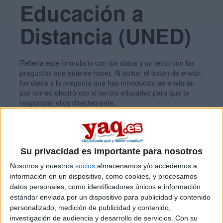
Educación a
Distancia (UNED)
Rellena este formulario con tus datos y un texto con las
preguntas que quieres hacer. Al pulsar el botón de enviar,
los datos y la pregunta que has introducido se enviarán
por correo electrónico al centro educativo para que te
respondan ellos directamente.
Tu nombre:
*
Su privacidad es importante para nosotros
Tus apellidos:
*
Nosotros y nuestros
socios
almacenamos y/o accedemos a
información en un dispositivo, como cookies, y procesamos
Tu email:
*
datos personales, como identificadores únicos e información
estándar enviada por un dispositivo para publicidad y contenido
personalizado, medición de publicidad y contenido,
investigación de audiencia y desarrollo de servicios.
Con su
¿Qué quieres preguntar?
*