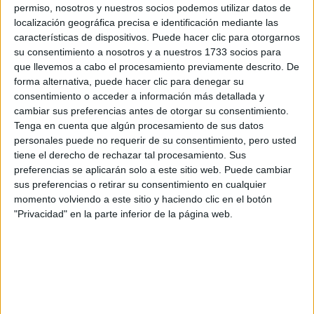
permiso, nosotros y nuestros socios podemos utilizar datos de
localización geográfica precisa e identificación mediante las
características de dispositivos. Puede hacer clic para otorgarnos
su consentimiento a nosotros y a nuestros 1733 socios para
que llevemos a cabo el procesamiento previamente descrito. De
forma alternativa, puede hacer clic para denegar su
Escribe aquí las dudas o preguntas que te gustaría que te
consentimiento o acceder a información más detallada y
respondieran: plazos de preinscripción, precios, plazas
cambiar sus preferencias antes de otorgar su consentimiento.
disponibles…:
Tenga en cuenta que algún procesamiento de sus datos
personales puede no requerir de su consentimiento, pero usted
Acepto los
términos y condiciones
y la
política de
tiene el derecho de rechazar tal procesamiento. Sus
privacidad
:
*
preferencias se aplicarán solo a este sitio web. Puede cambiar
sus preferencias o retirar su consentimiento en cualquier
momento volviendo a este sitio y haciendo clic en el botón
"Privacidad" en la parte inferior de la página web.
Información básica sobre protección de datos
Responsable:
Compás Mediterráneo SL (Editora de la