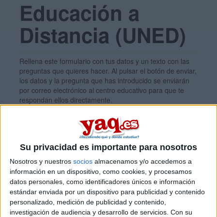
Educación a
Distancia (UNED)
Rellena este formulario con tus datos y un texto con las
preguntas que quieres hacer. Al pulsar el botón de enviar,
los datos y la pregunta que has introducido se enviarán
por correo electrónico al centro educativo para que te
respondan ellos directamente.
Tu nombre:
*
Su privacidad es importante para nosotros
Tus apellidos:
*
Nosotros y nuestros
socios
almacenamos y/o accedemos a
información en un dispositivo, como cookies, y procesamos
Tu email:
*
datos personales, como identificadores únicos e información
estándar enviada por un dispositivo para publicidad y contenido
personalizado, medición de publicidad y contenido,
investigación de audiencia y desarrollo de servicios.
Con su
¿Qué quieres preguntar?
*