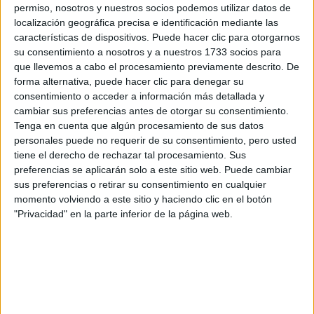
permiso, nosotros y nuestros socios podemos utilizar datos de
localización geográfica precisa e identificación mediante las
características de dispositivos. Puede hacer clic para otorgarnos
su consentimiento a nosotros y a nuestros 1733 socios para
que llevemos a cabo el procesamiento previamente descrito. De
forma alternativa, puede hacer clic para denegar su
Escribe aquí las dudas o preguntas que te gustaría que te
consentimiento o acceder a información más detallada y
respondieran: plazos de preinscripción, precios, plazas
cambiar sus preferencias antes de otorgar su consentimiento.
disponibles…:
Tenga en cuenta que algún procesamiento de sus datos
personales puede no requerir de su consentimiento, pero usted
Acepto los
términos y condiciones
y la
política de
tiene el derecho de rechazar tal procesamiento. Sus
privacidad
:
*
preferencias se aplicarán solo a este sitio web. Puede cambiar
sus preferencias o retirar su consentimiento en cualquier
momento volviendo a este sitio y haciendo clic en el botón
"Privacidad" en la parte inferior de la página web.
Información básica sobre protección de datos
Responsable:
Compás Mediterráneo SL (Editora de la