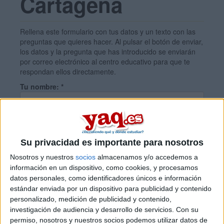
Cartagena
Rellena este formulario con tus datos y un texto con las
preguntas que quieres hacer. Al pulsar el botón de enviar,
los datos y la pregunta que has introducido se enviarán
por correo electrónico al centro educativo para que te
respondan ellos directamente.
Tu nombre:
*
Tus apellidos:
*
Su privacidad es importante para nosotros
Tu email:
*
Nosotros y nuestros
socios
almacenamos y/o accedemos a
información en un dispositivo, como cookies, y procesamos
datos personales, como identificadores únicos e información
estándar enviada por un dispositivo para publicidad y contenido
¿Qué quieres preguntar?
*
personalizado, medición de publicidad y contenido,
investigación de audiencia y desarrollo de servicios.
Con su
permiso, nosotros y nuestros socios podemos utilizar datos de