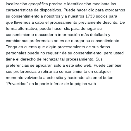
localización geográfica precisa e identificación mediante las
características de dispositivos. Puede hacer clic para otorgarnos
su consentimiento a nosotros y a nuestros 1733 socios para
Escribe aquí las dudas o preguntas que te gustaría que te
que llevemos a cabo el procesamiento previamente descrito. De
respondieran: plazos de preinscripción, precios, plazas
forma alternativa, puede hacer clic para denegar su
disponibles…:
consentimiento o acceder a información más detallada y
cambiar sus preferencias antes de otorgar su consentimiento.
Acepto los
términos y condiciones
y la
política de
Tenga en cuenta que algún procesamiento de sus datos
privacidad
:
*
personales puede no requerir de su consentimiento, pero usted
tiene el derecho de rechazar tal procesamiento. Sus
preferencias se aplicarán solo a este sitio web. Puede cambiar
sus preferencias o retirar su consentimiento en cualquier
momento volviendo a este sitio y haciendo clic en el botón
"Privacidad" en la parte inferior de la página web.
Información básica sobre protección de datos
Responsable:
Compás Mediterráneo SL (Editora de la
web YAQ.es)
Finalidad:
La información recopilada mediante este
formulario será utilizada para: