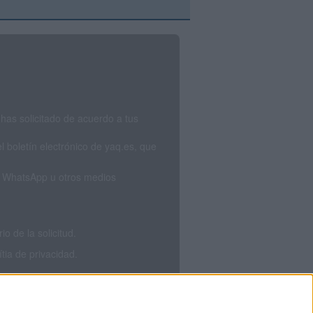
has solicitado de acuerdo a tus
 boletín electrónico de yaq.es, que
S, WhatsApp u otros medios
 de la solicitud.
tia de privacidad.