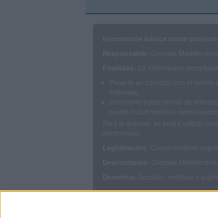
Información básica sobre protecci
Responsable:
Compás Mediterráneo 
Finalidad:
La información recopilada 
Ponerte en contacto con el centro 
intereses.
Informarte sobre temas de orientac
puede incluir también comunicacion
Para lo anterior, se podrá utilizar 
electrónicos.
Legitimación:
Consentimiento expres
Destinatarios:
Compás Mediterráneo S
Derechos:
Acceder, rectificar y supr
Puedes consultar nuestra política de