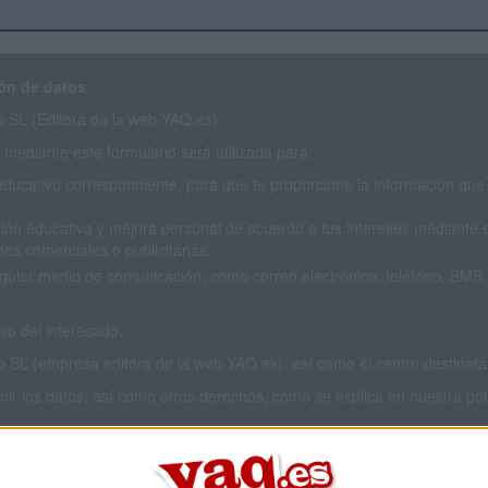
ón de datos
SL (Editora de la web YAQ.es)
mediante este formulario será utilizada para:
educativo correspondiente, para que te proporcione la información que 
ión educativa y mejora personal de acuerdo a tus intereses mediante el
es comerciales o publicitarias.
cualquier medio de comunicación, como correo electrónico, teléfono, SM
o del interesado.
L (empresa editora de la web YAQ.es), así como el centro destinatario
imir los datos, así como otros derechos, como se explica en nuestra polí
 privacidad completa
aquí
.