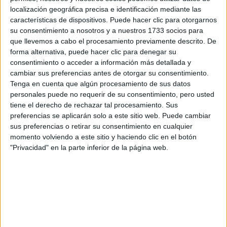
localización geográfica precisa e identificación mediante las
características de dispositivos. Puede hacer clic para otorgarnos
su consentimiento a nosotros y a nuestros 1733 socios para
que llevemos a cabo el procesamiento previamente descrito. De
Escribe aquí las dudas o preguntas que te gustaría que te
forma alternativa, puede hacer clic para denegar su
respondieran: plazos de preinscripción, precios, plazas
consentimiento o acceder a información más detallada y
disponibles…:
cambiar sus preferencias antes de otorgar su consentimiento.
Acepto los
términos y condiciones
y la
política de
Tenga en cuenta que algún procesamiento de sus datos
privacidad
:
*
personales puede no requerir de su consentimiento, pero usted
tiene el derecho de rechazar tal procesamiento. Sus
preferencias se aplicarán solo a este sitio web. Puede cambiar
sus preferencias o retirar su consentimiento en cualquier
momento volviendo a este sitio y haciendo clic en el botón
"Privacidad" en la parte inferior de la página web.
Información básica sobre protección de datos
Responsable:
Compás Mediterráneo SL (Editora de la
web YAQ.es)
Finalidad:
La información recopilada mediante este