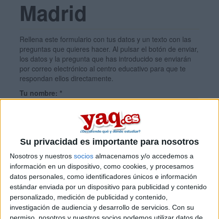
Madrid
Rellena este formulario con tus datos y un texto con las
preguntas que quieres hacer. Al pulsar el botón de enviar,
los datos y la pregunta que has introducido se enviarán
por correo electrónico al centro educativo para que te
respondan ellos directamente.
Tu nombre:
*
Tus apellidos:
*
Su privacidad es importante para nosotros
Nosotros y nuestros
socios
almacenamos y/o accedemos a
Tu email:
*
información en un dispositivo, como cookies, y procesamos
datos personales, como identificadores únicos e información
estándar enviada por un dispositivo para publicidad y contenido
¿Qué quieres preguntar?
*
personalizado, medición de publicidad y contenido,
investigación de audiencia y desarrollo de servicios.
Con su
permiso, nosotros y nuestros socios podemos utilizar datos de