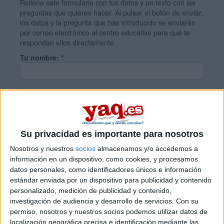
Rellena este formulario con tus datos y un texto con las
preguntas que quieres hacer. Al pulsar el botón de enviar,
los datos y la pregunta que has introducido se enviarán
por correo electrónico al centro educativo para que te
respondan ellos directamente.
Tu nombre:
*
Tus apellidos:
*
Tu email:
*
Su privacidad es importante para nosotros
Nosotros y nuestros
socios
almacenamos y/o accedemos a
información en un dispositivo, como cookies, y procesamos
¿Qué quieres preguntar?
*
datos personales, como identificadores únicos e información
estándar enviada por un dispositivo para publicidad y contenido
personalizado, medición de publicidad y contenido,
investigación de audiencia y desarrollo de servicios.
Con su
permiso, nosotros y nuestros socios podemos utilizar datos de
localización geográfica precisa e identificación mediante las