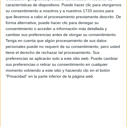
Escribe aquí las dudas o preguntas que te gustaría que te
características de dispositivos. Puede hacer clic para otorgarnos
respondieran: plazos de preinscripción, precios, plazas
su consentimiento a nosotros y a nuestros 1733 socios para
disponibles…:
que llevemos a cabo el procesamiento previamente descrito. De
forma alternativa, puede hacer clic para denegar su
Acepto los
términos y condiciones
y la
política de
consentimiento o acceder a información más detallada y
privacidad
:
*
cambiar sus preferencias antes de otorgar su consentimiento.
Tenga en cuenta que algún procesamiento de sus datos
personales puede no requerir de su consentimiento, pero usted
tiene el derecho de rechazar tal procesamiento. Sus
preferencias se aplicarán solo a este sitio web. Puede cambiar
sus preferencias o retirar su consentimiento en cualquier
momento volviendo a este sitio y haciendo clic en el botón
"Privacidad" en la parte inferior de la página web.
Información básica sobre protección de datos
Responsable:
Compás Mediterráneo SL (Editora de la
web YAQ.es)
Finalidad:
La información recopilada mediante este
formulario será utilizada para:
Ponerte en contacto con el centro educativo
correspondiente, para que te proporcione la información