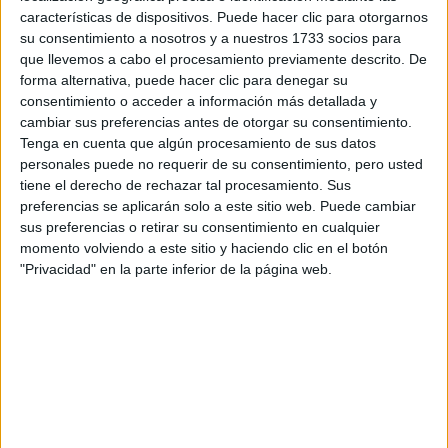
Escribe aquí las dudas o preguntas que te gustaría que te
características de dispositivos. Puede hacer clic para otorgarnos
respondieran: plazos de preinscripción, precios, plazas
su consentimiento a nosotros y a nuestros 1733 socios para
disponibles…:
que llevemos a cabo el procesamiento previamente descrito. De
forma alternativa, puede hacer clic para denegar su
Acepto los
términos y condiciones
y la
política de
consentimiento o acceder a información más detallada y
privacidad
:
*
cambiar sus preferencias antes de otorgar su consentimiento.
Tenga en cuenta que algún procesamiento de sus datos
personales puede no requerir de su consentimiento, pero usted
tiene el derecho de rechazar tal procesamiento. Sus
preferencias se aplicarán solo a este sitio web. Puede cambiar
sus preferencias o retirar su consentimiento en cualquier
momento volviendo a este sitio y haciendo clic en el botón
"Privacidad" en la parte inferior de la página web.
Información básica sobre protección de datos
Responsable:
Compás Mediterráneo SL (Editora de la
web YAQ.es)
Finalidad:
La información recopilada mediante este
formulario será utilizada para:
Ponerte en contacto con el centro educativo
correspondiente, para que te proporcione la información