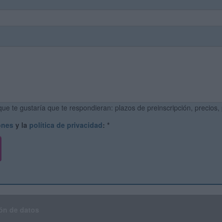
ue te gustaría que te respondieran: plazos de preinscripción, precios,
ones
y la
política de privacidad
:
*
ón de datos