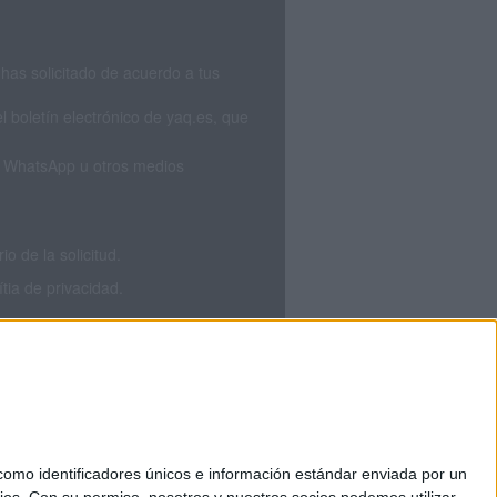
has solicitado de acuerdo a tus
 boletín electrónico de yaq.es, que
S, WhatsApp u otros medios
 de la solicitud.
tia de privacidad.
mo identificadores únicos e información estándar enviada por un