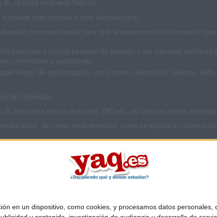
SL (Editora de la web YAQ.es)
mediante este formulario será utilizada para:
educativo correspondiente, para que te proporcione la información que 
ión educativa y mejora personal de acuerdo a tus intereses mediante el
es comerciales o publicitarias.
cualquier medio de comunicación, como correo electrónico, teléfono, SM
o del interesado.
L (empresa editora de la web YAQ.es), así como el centro destinatario
imir los datos, así como otros derechos, como se explica en nuestra polí
 privacidad completa
aquí
.
 en un dispositivo, como cookies, y procesamos datos personales, co
Quiénes somos
|
Contactar
|
Anúnciate