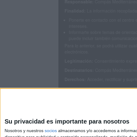
Responsable:
Compás Mediterráneo 
Finalidad:
La información recopilada 
Ponerte en contacto con el centro 
intereses.
Informarte sobre temas de orientac
puede incluir también comunicacion
Para lo anterior, se podrá utilizar 
electrónicos.
Legitimación:
Consentimiento expres
Destinatarios:
Compás Mediterráneo S
Derechos:
Acceder, rectificar y supr
Puedes consultar nuestra política de
Su privacidad es importante para nosotros
Nosotros y nuestros
socios
almacenamos y/o accedemos a información