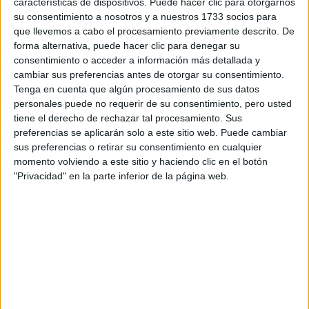
características de dispositivos. Puede hacer clic para otorgarnos
disponibles…:
su consentimiento a nosotros y a nuestros 1733 socios para
Acepto los
términos y condiciones
y la
política de
que llevemos a cabo el procesamiento previamente descrito. De
privacidad
:
*
forma alternativa, puede hacer clic para denegar su
consentimiento o acceder a información más detallada y
cambiar sus preferencias antes de otorgar su consentimiento.
Tenga en cuenta que algún procesamiento de sus datos
personales puede no requerir de su consentimiento, pero usted
tiene el derecho de rechazar tal procesamiento. Sus
preferencias se aplicarán solo a este sitio web. Puede cambiar
sus preferencias o retirar su consentimiento en cualquier
Información básica sobre protección de datos
momento volviendo a este sitio y haciendo clic en el botón
"Privacidad" en la parte inferior de la página web.
Responsable:
Compás Mediterráneo SL (Editora de la
web YAQ.es)
Finalidad:
La información recopilada mediante este
formulario será utilizada para:
Ponerte en contacto con el centro educativo
correspondiente, para que te proporcione la información
que has solicitado de acuerdo a tus intereses.
Informarte sobre temas de orientación educativa y
mejora personal de acuerdo a tus intereses mediante el