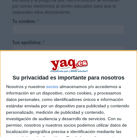
por correo electrónico al centro educativo para que te
respondan ellos directamente.
Tu nombre:
*
Tus apellidos:
*
Tu email:
*
Su privacidad es importante para nosotros
¿Qué quieres preguntar?
*
Nosotros y nuestros
socios
almacenamos y/o accedemos a
información en un dispositivo, como cookies, y procesamos
datos personales, como identificadores únicos e información
estándar enviada por un dispositivo para publicidad y contenido
personalizado, medición de publicidad y contenido,
investigación de audiencia y desarrollo de servicios.
Con su
permiso, nosotros y nuestros socios podemos utilizar datos de
Escribe aquí las dudas o preguntas que te gustaría que te
localización geográfica precisa e identificación mediante las
respondieran: plazos de preinscripción, precios, plazas