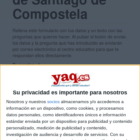
Compostela
Rellena este formulario con tus datos y un texto con las
preguntas que quieres hacer. Al pulsar el botón de enviar,
los datos y la pregunta que has introducido se enviarán
por correo electrónico al centro educativo para que te
respondan ellos directamente.
Tu nombre:
*
Tus apellidos:
*
Su privacidad es importante para nosotros
Nosotros y nuestros
socios
almacenamos y/o accedemos a
Tu email:
*
información en un dispositivo, como cookies, y procesamos
datos personales, como identificadores únicos e información
estándar enviada por un dispositivo para publicidad y contenido
personalizado, medición de publicidad y contenido,
¿Qué quieres preguntar?
*
investigación de audiencia y desarrollo de servicios.
Con su