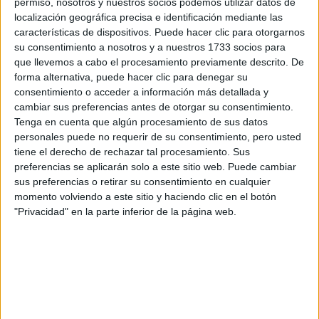
permiso, nosotros y nuestros socios podemos utilizar datos de
localización geográfica precisa e identificación mediante las
características de dispositivos. Puede hacer clic para otorgarnos
su consentimiento a nosotros y a nuestros 1733 socios para
que llevemos a cabo el procesamiento previamente descrito. De
Escribe aquí las dudas o preguntas que te gustaría que te
forma alternativa, puede hacer clic para denegar su
respondieran: plazos de preinscripción, precios, plazas
consentimiento o acceder a información más detallada y
disponibles…:
cambiar sus preferencias antes de otorgar su consentimiento.
Tenga en cuenta que algún procesamiento de sus datos
Acepto los
términos y condiciones
y la
política de
personales puede no requerir de su consentimiento, pero usted
privacidad
:
*
tiene el derecho de rechazar tal procesamiento. Sus
preferencias se aplicarán solo a este sitio web. Puede cambiar
sus preferencias o retirar su consentimiento en cualquier
momento volviendo a este sitio y haciendo clic en el botón
"Privacidad" en la parte inferior de la página web.
Información básica sobre protección de datos
Responsable:
Compás Mediterráneo SL (Editora de la
web YAQ.es)