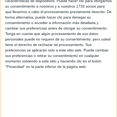
características de dispositivos. Puede hacer clic para otorgarnos
disponibles…:
su consentimiento a nosotros y a nuestros 1733 socios para
Acepto los
términos y condiciones
y la
política de
que llevemos a cabo el procesamiento previamente descrito. De
privacidad
:
*
forma alternativa, puede hacer clic para denegar su
consentimiento o acceder a información más detallada y
cambiar sus preferencias antes de otorgar su consentimiento.
Tenga en cuenta que algún procesamiento de sus datos
personales puede no requerir de su consentimiento, pero usted
tiene el derecho de rechazar tal procesamiento. Sus
preferencias se aplicarán solo a este sitio web. Puede cambiar
sus preferencias o retirar su consentimiento en cualquier
Información básica sobre protección de datos
momento volviendo a este sitio y haciendo clic en el botón
"Privacidad" en la parte inferior de la página web.
Responsable:
Compás Mediterráneo SL (Editora de la
web YAQ.es)
Finalidad:
La información recopilada mediante este
formulario será utilizada para:
Ponerte en contacto con el centro educativo
correspondiente, para que te proporcione la información
que has solicitado de acuerdo a tus intereses.
Informarte sobre temas de orientación educativa y
mejora personal de acuerdo a tus intereses mediante el