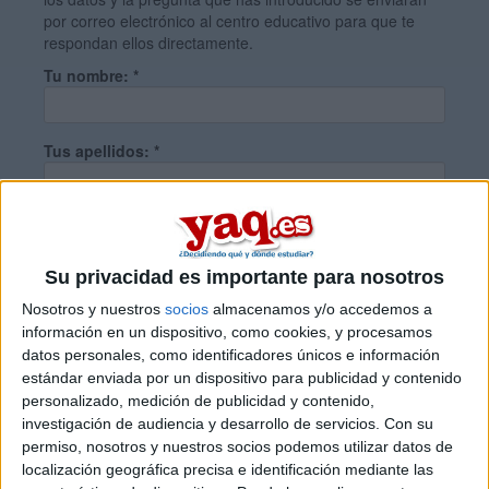
por correo electrónico al centro educativo para que te
respondan ellos directamente.
Tu nombre:
*
Tus apellidos:
*
Tu email:
*
Su privacidad es importante para nosotros
¿Qué quieres preguntar?
*
Nosotros y nuestros
socios
almacenamos y/o accedemos a
información en un dispositivo, como cookies, y procesamos
datos personales, como identificadores únicos e información
estándar enviada por un dispositivo para publicidad y contenido
personalizado, medición de publicidad y contenido,
investigación de audiencia y desarrollo de servicios.
Con su
permiso, nosotros y nuestros socios podemos utilizar datos de
Escribe aquí las dudas o preguntas que te gustaría que te
localización geográfica precisa e identificación mediante las
respondieran: plazos de preinscripción, precios, plazas