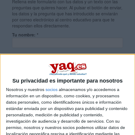
Rellena este formulario con tus datos y un texto con las
preguntas que quieres hacer. Al pulsar el botón de enviar,
los datos y la pregunta que has introducido se enviarán
por correo electrónico al centro educativo para que te
respondan ellos directamente.
Tu nombre:
*
Tus apellidos:
*
Tu email:
*
Su privacidad es importante para nosotros
Nosotros y nuestros
socios
almacenamos y/o accedemos a
información en un dispositivo, como cookies, y procesamos
¿Qué quieres preguntar?
*
datos personales, como identificadores únicos e información
estándar enviada por un dispositivo para publicidad y contenido
personalizado, medición de publicidad y contenido,
investigación de audiencia y desarrollo de servicios.
Con su
permiso, nosotros y nuestros socios podemos utilizar datos de
localización geográfica precisa e identificación mediante las