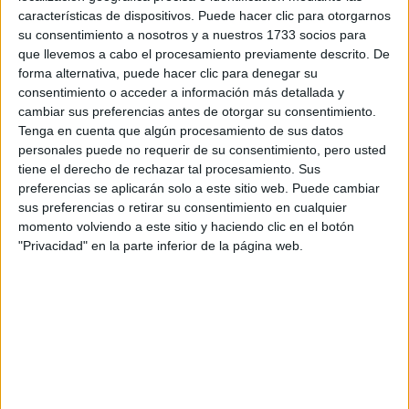
Escribe aquí las dudas o preguntas que te gustaría que te
características de dispositivos. Puede hacer clic para otorgarnos
respondieran: plazos de preinscripción, precios, plazas
su consentimiento a nosotros y a nuestros 1733 socios para
disponibles…:
que llevemos a cabo el procesamiento previamente descrito. De
forma alternativa, puede hacer clic para denegar su
Acepto los
términos y condiciones
y la
política de
consentimiento o acceder a información más detallada y
privacidad
:
*
cambiar sus preferencias antes de otorgar su consentimiento.
Tenga en cuenta que algún procesamiento de sus datos
personales puede no requerir de su consentimiento, pero usted
tiene el derecho de rechazar tal procesamiento. Sus
preferencias se aplicarán solo a este sitio web. Puede cambiar
sus preferencias o retirar su consentimiento en cualquier
momento volviendo a este sitio y haciendo clic en el botón
"Privacidad" en la parte inferior de la página web.
Información básica sobre protección de datos
Responsable:
Compás Mediterráneo SL (Editora de la
web YAQ.es)
Finalidad:
La información recopilada mediante este
formulario será utilizada para:
Ponerte en contacto con el centro educativo
correspondiente, para que te proporcione la información