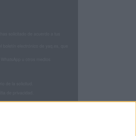
has solicitado de acuerdo a tus
 boletín electrónico de yaq.es, que
S, WhatsApp u otros medios
 de la solicitud.
tia de privacidad.