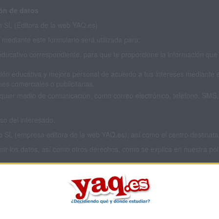
ón de datos
SL (Editora de la web YAQ.es)
mediante este formulario será utilizada para:
educativo correspondiente, para que te proporcione la información que 
ión educativa y mejora personal de acuerdo a tus intereses mediante el
es comerciales o publicitarias.
cualquier medio de comunicación, como correo electrónico, teléfono, SM
o del interesado.
L (empresa editora de la web YAQ.es), así como el centro destinatario
imir los datos, así como otros derechos, como se explica en nuestra polí
 privacidad completa
aquí
.