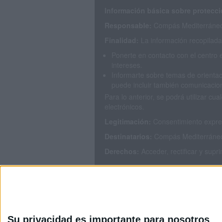
Información básica sobre protecci
Responsable:
Compás Mediterráneo 
Finalidad:
La información recopilada 
Ponerte en contacto con el centro 
intereses.
Informarte sobre temas de orientac
puede incluir también comunicacion
Para lo anterior, se podrá utilizar 
electrónicos.
Legitimación:
Consentimiento expres
Destinatarios:
Compás Mediterráneo S
Derechos:
Acceder, rectificar y supr
Puedes consultar nuestra política de
Su privacidad es importante para nosotros