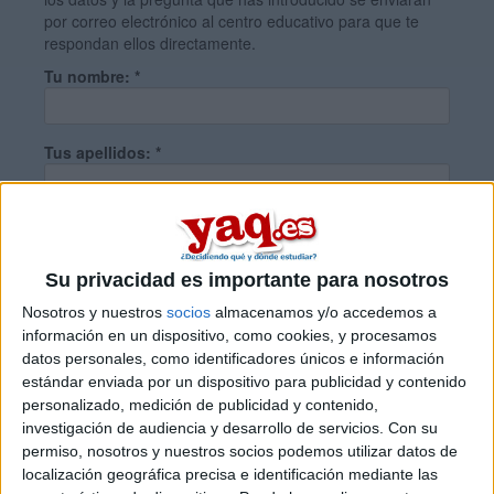
por correo electrónico al centro educativo para que te
respondan ellos directamente.
Tu nombre:
*
Tus apellidos:
*
Tu email:
*
Su privacidad es importante para nosotros
¿Qué quieres preguntar?
*
Nosotros y nuestros
socios
almacenamos y/o accedemos a
información en un dispositivo, como cookies, y procesamos
datos personales, como identificadores únicos e información
estándar enviada por un dispositivo para publicidad y contenido
personalizado, medición de publicidad y contenido,
investigación de audiencia y desarrollo de servicios.
Con su
permiso, nosotros y nuestros socios podemos utilizar datos de
Escribe aquí las dudas o preguntas que te gustaría que te
localización geográfica precisa e identificación mediante las
respondieran: plazos de preinscripción, precios, plazas