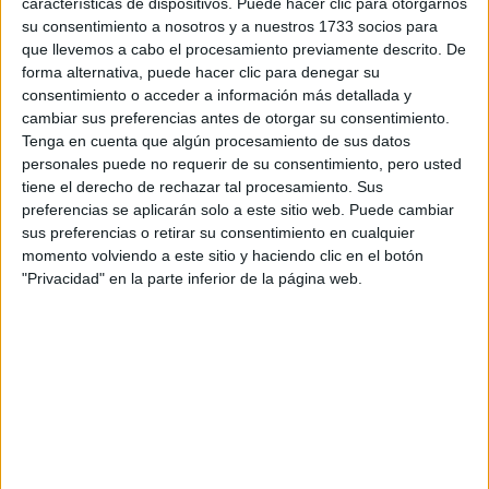
características de dispositivos. Puede hacer clic para otorgarnos
disponibles…:
su consentimiento a nosotros y a nuestros 1733 socios para
Acepto los
términos y condiciones
y la
política de
que llevemos a cabo el procesamiento previamente descrito. De
privacidad
:
*
forma alternativa, puede hacer clic para denegar su
consentimiento o acceder a información más detallada y
cambiar sus preferencias antes de otorgar su consentimiento.
Tenga en cuenta que algún procesamiento de sus datos
personales puede no requerir de su consentimiento, pero usted
tiene el derecho de rechazar tal procesamiento. Sus
preferencias se aplicarán solo a este sitio web. Puede cambiar
sus preferencias o retirar su consentimiento en cualquier
Información básica sobre protección de datos
momento volviendo a este sitio y haciendo clic en el botón
"Privacidad" en la parte inferior de la página web.
Responsable:
Compás Mediterráneo SL (Editora de la
web YAQ.es)
Finalidad:
La información recopilada mediante este
formulario será utilizada para:
Ponerte en contacto con el centro educativo
correspondiente, para que te proporcione la información
que has solicitado de acuerdo a tus intereses.
Informarte sobre temas de orientación educativa y
mejora personal de acuerdo a tus intereses mediante el