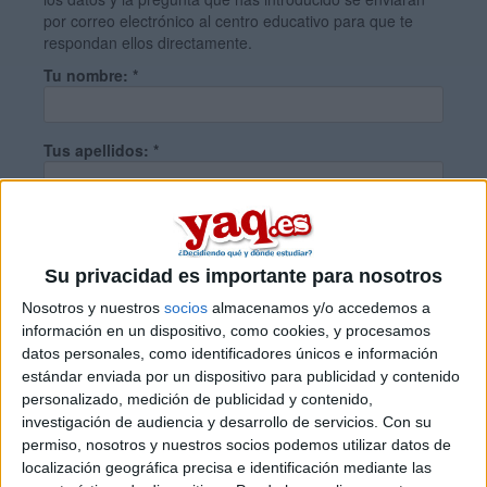
por correo electrónico al centro educativo para que te
respondan ellos directamente.
Tu nombre:
*
Tus apellidos:
*
Tu email:
*
Su privacidad es importante para nosotros
¿Qué quieres preguntar?
*
Nosotros y nuestros
socios
almacenamos y/o accedemos a
información en un dispositivo, como cookies, y procesamos
datos personales, como identificadores únicos e información
estándar enviada por un dispositivo para publicidad y contenido
personalizado, medición de publicidad y contenido,
investigación de audiencia y desarrollo de servicios.
Con su
permiso, nosotros y nuestros socios podemos utilizar datos de
Escribe aquí las dudas o preguntas que te gustaría que te
localización geográfica precisa e identificación mediante las
respondieran: plazos de preinscripción, precios, plazas