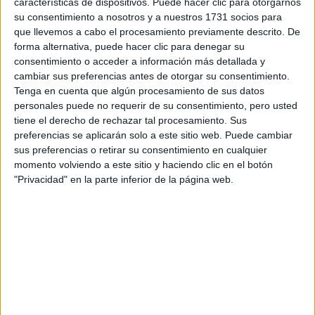
características de dispositivos. Puede hacer clic para otorgarnos
disponibles…:
su consentimiento a nosotros y a nuestros 1731 socios para
Acepto los
términos y condiciones
y la
política de
que llevemos a cabo el procesamiento previamente descrito. De
privacidad
:
*
forma alternativa, puede hacer clic para denegar su
consentimiento o acceder a información más detallada y
cambiar sus preferencias antes de otorgar su consentimiento.
Tenga en cuenta que algún procesamiento de sus datos
personales puede no requerir de su consentimiento, pero usted
tiene el derecho de rechazar tal procesamiento. Sus
preferencias se aplicarán solo a este sitio web. Puede cambiar
sus preferencias o retirar su consentimiento en cualquier
Información básica sobre protección de datos
momento volviendo a este sitio y haciendo clic en el botón
"Privacidad" en la parte inferior de la página web.
Responsable:
Compás Mediterráneo SL (Editora de la
web YAQ.es)
Finalidad:
La información recopilada mediante este
formulario será utilizada para:
Ponerte en contacto con el centro educativo
correspondiente, para que te proporcione la información
que has solicitado de acuerdo a tus intereses.
Informarte sobre temas de orientación educativa y
mejora personal de acuerdo a tus intereses mediante el