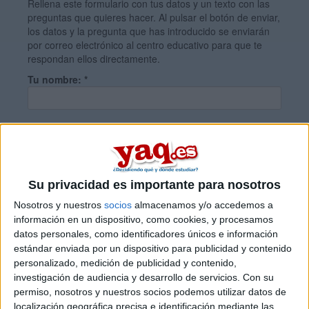
Rellena este formulario con tus datos y un texto con las
preguntas que quieres hacer. Al pulsar el botón de enviar,
los datos y la pregunta que has introducido se enviarán
por correo electrónico al centro educativo para que te
respondan ellos directamente.
Tu nombre:
*
Tus apellidos:
*
Tu email:
*
Su privacidad es importante para nosotros
Nosotros y nuestros
socios
almacenamos y/o accedemos a
información en un dispositivo, como cookies, y procesamos
¿Qué quieres preguntar?
*
datos personales, como identificadores únicos e información
estándar enviada por un dispositivo para publicidad y contenido
personalizado, medición de publicidad y contenido,
investigación de audiencia y desarrollo de servicios.
Con su
permiso, nosotros y nuestros socios podemos utilizar datos de
localización geográfica precisa e identificación mediante las