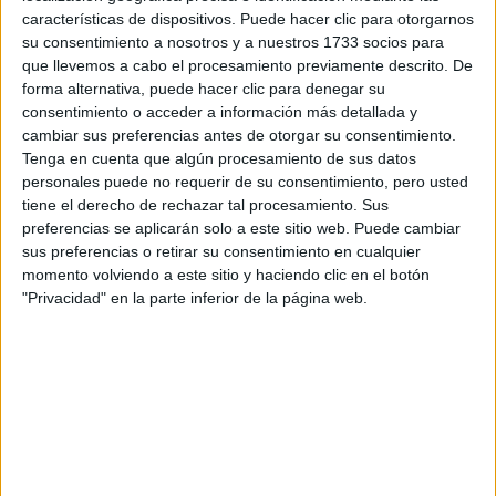
Escribe aquí las dudas o preguntas que te gustaría que te
características de dispositivos. Puede hacer clic para otorgarnos
respondieran: plazos de preinscripción, precios, plazas
su consentimiento a nosotros y a nuestros 1733 socios para
disponibles…:
que llevemos a cabo el procesamiento previamente descrito. De
forma alternativa, puede hacer clic para denegar su
Acepto los
términos y condiciones
y la
política de
consentimiento o acceder a información más detallada y
privacidad
:
*
cambiar sus preferencias antes de otorgar su consentimiento.
Tenga en cuenta que algún procesamiento de sus datos
personales puede no requerir de su consentimiento, pero usted
tiene el derecho de rechazar tal procesamiento. Sus
preferencias se aplicarán solo a este sitio web. Puede cambiar
sus preferencias o retirar su consentimiento en cualquier
momento volviendo a este sitio y haciendo clic en el botón
"Privacidad" en la parte inferior de la página web.
Información básica sobre protección de datos
Responsable:
Compás Mediterráneo SL (Editora de la
web YAQ.es)
Finalidad:
La información recopilada mediante este
formulario será utilizada para:
Ponerte en contacto con el centro educativo
correspondiente, para que te proporcione la información