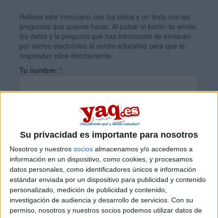
Rellena este formulario con tus datos y un texto con las
preguntas que quieres hacer. Al pulsar el botón de enviar,
los datos y la pregunta que has introducido se enviarán
por correo electrónico al centro educativo para que te
respondan ellos directamente.
Tu nombre:
*
Tus apellidos:
*
Su privacidad es importante para nosotros
Tu email:
*
Nosotros y nuestros
socios
almacenamos y/o accedemos a
información en un dispositivo, como cookies, y procesamos
datos personales, como identificadores únicos e información
¿Qué quieres preguntar?
*
estándar enviada por un dispositivo para publicidad y contenido
personalizado, medición de publicidad y contenido,
investigación de audiencia y desarrollo de servicios.
Con su
permiso, nosotros y nuestros socios podemos utilizar datos de