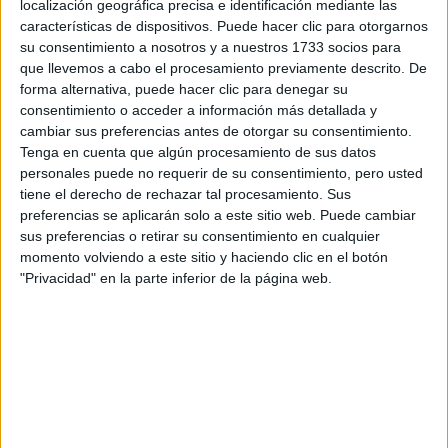
localización geográfica precisa e identificación mediante las
características de dispositivos. Puede hacer clic para otorgarnos
Escribe aquí las dudas o preguntas que te gustaría que te
su consentimiento a nosotros y a nuestros 1733 socios para
respondieran: plazos de preinscripción, precios, plazas
que llevemos a cabo el procesamiento previamente descrito. De
disponibles…:
forma alternativa, puede hacer clic para denegar su
consentimiento o acceder a información más detallada y
Acepto los
términos y condiciones
y la
política de
cambiar sus preferencias antes de otorgar su consentimiento.
privacidad
:
*
Tenga en cuenta que algún procesamiento de sus datos
personales puede no requerir de su consentimiento, pero usted
tiene el derecho de rechazar tal procesamiento. Sus
preferencias se aplicarán solo a este sitio web. Puede cambiar
sus preferencias o retirar su consentimiento en cualquier
momento volviendo a este sitio y haciendo clic en el botón
"Privacidad" en la parte inferior de la página web.
Información básica sobre protección de datos
Responsable:
Compás Mediterráneo SL (Editora de la
web YAQ.es)
Finalidad:
La información recopilada mediante este
formulario será utilizada para:
Ponerte en contacto con el centro educativo