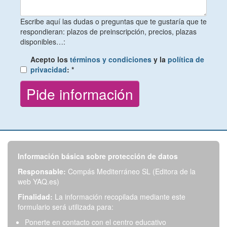
Escribe aquí las dudas o preguntas que te gustaría que te
respondieran: plazos de preinscripción, precios, plazas
disponibles…:
Acepto los
términos y condiciones
y la
política de
privacidad
:
*
Información básica sobre protección de datos
Responsable:
Compás Mediterráneo SL (Editora de la
web YAQ.es)
Finalidad:
La información recopilada mediante este
formulario será utilizada para:
Ponerte en contacto con el centro educativo