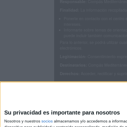
Responsable:
Compás Mediterráneo 
Finalidad:
La información recopilada 
Ponerte en contacto con el centro 
intereses.
Informarte sobre temas de orientac
puede incluir también comunicacion
Para lo anterior, se podrá utilizar 
electrónicos.
Legitimación:
Consentimiento expres
Destinatarios:
Compás Mediterráneo S
Derechos:
Acceder, rectificar y supr
Puedes consultar nuestra política de
Su privacidad es importante para nosotros
Nosotros y nuestros
socios
almacenamos y/o accedemos a información