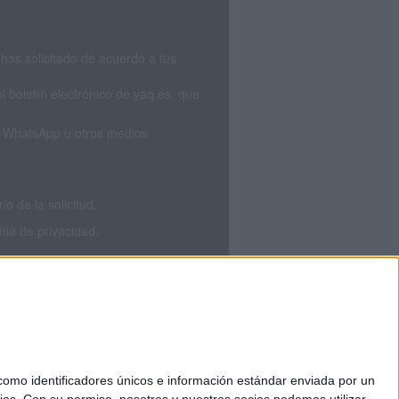
has solicitado de acuerdo a tus
 boletín electrónico de yaq.es, que
S, WhatsApp u otros medios
 de la solicitud.
tia de privacidad.
mo identificadores únicos e información estándar enviada por un