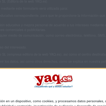
SL (Editora de la web YAQ.es)
mediante este formulario será utilizada para:
educativo correspondiente, para que te proporcione la información que 
ión educativa y mejora personal de acuerdo a tus intereses mediante el
es comerciales o publicitarias.
cualquier medio de comunicación, como correo electrónico, teléfono, SM
o del interesado.
L (empresa editora de la web YAQ.es), así como el centro destinatario
imir los datos, así como otros derechos, como se explica en nuestra polí
 privacidad completa
aquí
.
 en un dispositivo, como cookies, y procesamos datos personales, co
Quiénes somos
|
Contactar
|
Anúnciate