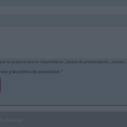
ue te gustaría que te respondieran: plazos de preinscripción, precios,
ones
y la
política de privacidad
:
*
ón de datos