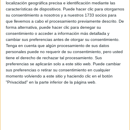
localización geográfica precisa e identificación mediante las
características de dispositivos. Puede hacer clic para otorgarnos
su consentimiento a nosotros y a nuestros 1733 socios para
Escribe aquí las dudas o preguntas que te gustaría que te
que llevemos a cabo el procesamiento previamente descrito. De
respondieran: plazos de preinscripción, precios, plazas
forma alternativa, puede hacer clic para denegar su
disponibles…:
consentimiento o acceder a información más detallada y
Acepto los
términos y condiciones
y la
política de
cambiar sus preferencias antes de otorgar su consentimiento.
privacidad
:
*
Tenga en cuenta que algún procesamiento de sus datos
personales puede no requerir de su consentimiento, pero usted
tiene el derecho de rechazar tal procesamiento. Sus
preferencias se aplicarán solo a este sitio web. Puede cambiar
sus preferencias o retirar su consentimiento en cualquier
momento volviendo a este sitio y haciendo clic en el botón
"Privacidad" en la parte inferior de la página web.
Información básica sobre protección de datos
Responsable:
Compás Mediterráneo SL (Editora de la
web YAQ.es)
Finalidad:
La información recopilada mediante este
formulario será utilizada para: