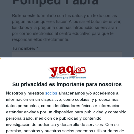
Rellena este formulario con tus datos y un texto con las
preguntas que quieres hacer. Al pulsar el botón de enviar,
los datos y la pregunta que has introducido se enviarán
por correo electrónico al centro educativo para que te
respondan ellos directamente.
Tu nombre:
*
Tus apellidos:
*
Su privacidad es importante para nosotros
Tu email:
*
Nosotros y nuestros
socios
almacenamos y/o accedemos a
información en un dispositivo, como cookies, y procesamos
datos personales, como identificadores únicos e información
¿Qué quieres preguntar?
*
estándar enviada por un dispositivo para publicidad y contenido
personalizado, medición de publicidad y contenido,
investigación de audiencia y desarrollo de servicios.
Con su
permiso, nosotros y nuestros socios podemos utilizar datos de